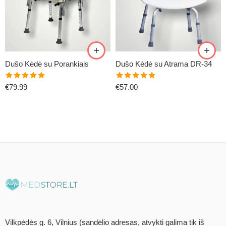
Dušo Kėdė su Porankiais
Dušo Kėdė su Atrama DR-34
Įvertinimas:
Įvertinimas:
€
79.99
€
57.00
5.00
iš 5
5.00
iš 5
Vilkpėdės g. 6, Vilnius (sandėlio adresas, atvykti galima tik iš