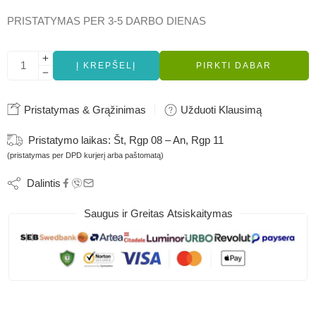
PRISTATYMAS PER 3-5 DARBO DIENAS
Į KREPŠELĮ
PIRKTI DABAR
Pristatymas & Grąžinimas
Užduoti Klausimą
Pristatymo laikas:
Št, Rgp 08 – An, Rgp 11
(pristatymas per DPD kurjerį arba paštomatą)
Dalintis
Saugus ir Greitas Atsiskaitymas