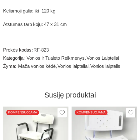
Keliamoji galia: iki 120 kg
Atstumas tarp kojų: 47 x 31 cm
Prekės kodas:
RF-823
Kategorija:
Vonios ir Tualeto Reikmenys
,
Vonios Laipteliai
Žyma:
Maža vonios kėdė
,
Vonios laipteliai
,
Vonios laiptelis
Susiję produktai
KOMPENSUOJAMA
KOMPENSUOJAMA