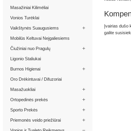
Masažiniai Kilimėliai
Kompens
Vonios Turėklai
Įvairias dušo 
Vaikštynės Suaugusiems
galite susisie
Mobilūs Keltuvai Neįgaliesiems
Čiužiniai nuo Pragulų
Ligonio Staliukai
Burnos Higienai
Oro Drėkintuvai / Difuzoriai
Masažuokliai
Ortopedinės prekės
Sporto Prekės
Priemonės veido priežiūrai
Vonios ir Tualeto Reikmenys