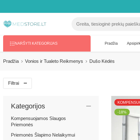
Pradžia
Apsipirk
NARŠYTI KATEGORIJAS
Pradžia
Vonios ir Tualeto Reikmenys
Dušo Kėdės
Filtrai
KOMPENSU
Kategorijos
-18%
Kompensuojamos Slaugos
Priemonės
Priemonės Šlapimo Nelaikymui