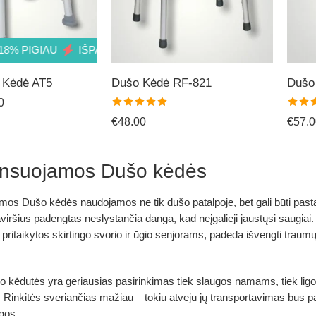
 PIGIAU
IŠPARDAVIMAS! 18% PIGIAU
IŠPARDAVIMAS! 1
 Kėdė AT5
Dušo Kėdė RF-821
Dušo
0
Įvertinimas:
Įverti
€
48.00
€
57.0
5.00
iš 5
5.00
i
nsuojamos Dušo kėdės
s Dušo kėdės naudojamos ne tik dušo patalpoje, bet gali būti pasta
aviršius padengtas neslystančia danga, kad neįgalieji jaustųsi saugi
pritaikytos skirtingo svorio ir ūgio senjorams, padeda išvengti traumų v
o kėdutės
yra geriausias pasirinkimas tiek slaugos namams, tiek li
 Rinkitės sveriančias mažiau – tokiu atveju jų transportavimas bus pap
gos.