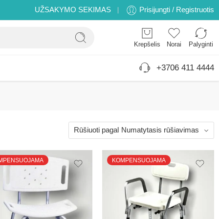
UŽSAKYMO SEKIMAS
Prisijungti / Registruotis
Krepšelis
Norai
Palyginti
+3706 411 4444
Rūšiuoti pagal
Numatytasis rūšiavimas
MPENSUOJAMA
KOMPENSUOJAMA