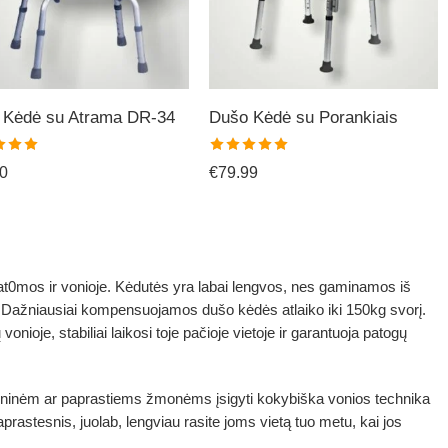
8% PIGIAU
IŠPARDAVIMAS! 18% PIGIAU
IŠPARDAVIMA
 Kėdė su Atrama DR-34
Dušo Kėdė su Porankiais
nimas:
Įvertinimas:
0
€
79.99
š 5
5.00
iš 5
t0mos ir vonioje. Kėdutės yra labai lengvos, nes gaminamos iš
ai. Dažniausiai kompensuojamos dušo kėdės atlaiko iki 150kg svorį.
onioje, stabiliai laikosi toje pačioje vietoje ir garantuoja patogų
goninėm ar paprastiems žmonėms įsigyti kokybiška vonios technika
rastesnis, juolab, lengviau rasite joms vietą tuo metu, kai jos