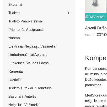
Skuteriai
Tualetui
IŠPARDAVIMAS! 18% PIGIAU
IŠPARDAVIMAS! 18%
Tualeto Paaukštinimai
Apvali Dušo
Priemonės Apsiprausti
€
37.0
€
45.00
Nuoma
Elektriniai Neįgaliųjų Vežimėliai
Limfodrenažiniai Aparatai
Kompe
Funkcinės Slaugos Lovos
Kompensuojamo
Ramentai
aliuminio, o p
Dušo kėdutės
Lazdelės
prausimąsi.
Tualeto Turėklai ir Ranktūriai
MedStore
duš
Basonai ir Antelės
neįgaliesiems.
Neįgaliųjų Vežimėliai
nebus reikalin