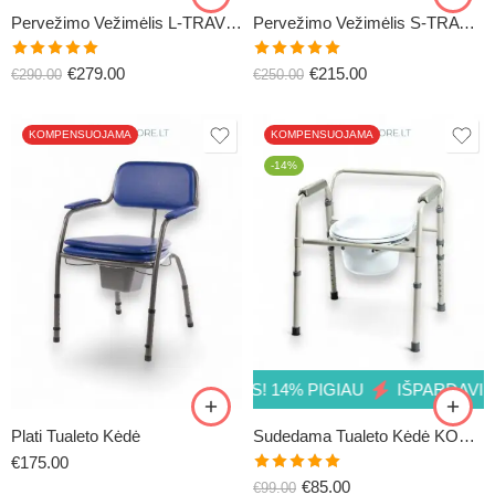
48CM
48CM
Pervežimo Vežimėlis L-TRAVEL
Pervežimo Vežimėlis S-TRAVEL
51CM
Įvertinimas:
Įvertinimas:
€
279.00
€
215.00
€
290.00
€
250.00
5.00
iš 5
5.00
iš 5
KOMPENSUOJAMA
KOMPENSUOJAMA
-14%
PIGIAU
IŠPARDAVIMAS! 14% PIGIAU
IŠPARDAVIMAS! 14
Plati Tualeto Kėdė
Sudedama Tualeto Kėdė KOMO
€
175.00
Įvertinimas:
€
85.00
€
99.00