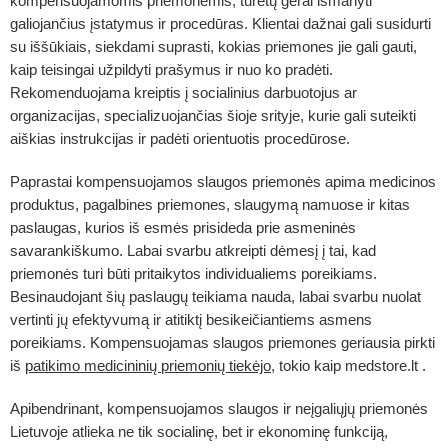
kompensuojamomis priemonėmis, turėtų gerai išmanyti
galiojančius įstatymus ir procedūras. Klientai dažnai gali susidurti
su iššūkiais, siekdami suprasti, kokias priemones jie gali gauti,
kaip teisingai užpildyti prašymus ir nuo ko pradėti.
Rekomenduojama kreiptis į socialinius darbuotojus ar
organizacijas, specializuojančias šioje srityje, kurie gali suteikti
aiškias instrukcijas ir padėti orientuotis procedūrose.
Paprastai
kompensuojamos slaugos priemonės
apima medicinos
produktus, pagalbines priemones, slaugymą namuose ir kitas
paslaugas, kurios iš esmės prisideda prie asmeninės
savarankiškumo. Labai svarbu atkreipti dėmesį į tai, kad
priemonės turi būti pritaikytos individualiems poreikiams.
Besinaudojant šių paslaugų teikiama nauda, labai svarbu nuolat
vertinti jų efektyvumą ir atitiktį besikeičiantiems asmens
poreikiams. Kompensuojamas slaugos priemones geriausia pirkti
iš
patikimo medicininių priemonių tiekėjo
, tokio kaip medstore.lt .
Apibendrinant, kompensuojamos slaugos ir neįgaliųjų priemonės
Lietuvoje atlieka ne tik socialinę, bet ir ekonominę funkciją,