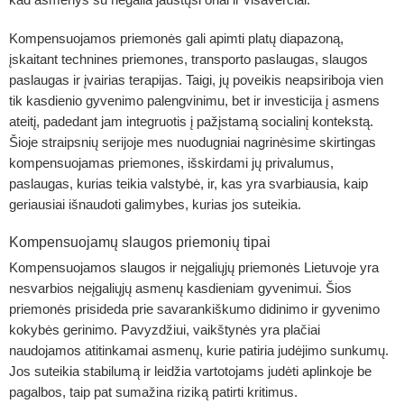
Kompensuojamos priemonės
gali apimti platų diapazoną,
įskaitant technines priemones, transporto paslaugas, slaugos
paslaugas ir įvairias terapijas. Taigi, jų poveikis neapsiriboja vien
tik kasdienio gyvenimo palengvinimu, bet ir investicija į asmens
ateitį, padedant jam integruotis į pažįstamą socialinį kontekstą.
Šioje straipsnių serijoje mes nuodugniai nagrinėsime skirtingas
kompensuojamas priemones, išskirdami jų privalumus,
paslaugas, kurias teikia valstybė, ir, kas yra svarbiausia, kaip
geriausiai išnaudoti galimybes, kurias jos suteikia.
Kompensuojamų slaugos priemonių tipai
Kompensuojamos slaugos ir neįgaliųjų priemonės Lietuvoje yra
nesvarbios neįgaliųjų asmenų kasdieniam gyvenimui. Šios
priemonės prisideda prie savarankiškumo didinimo ir gyvenimo
kokybės gerinimo. Pavyzdžiui, vaikštynės yra plačiai
naudojamos atitinkamai asmenų, kurie patiria judėjimo sunkumų.
Jos suteikia stabilumą ir leidžia vartotojams judėti aplinkoje be
pagalbos, taip pat sumažina riziką patirti kritimus.