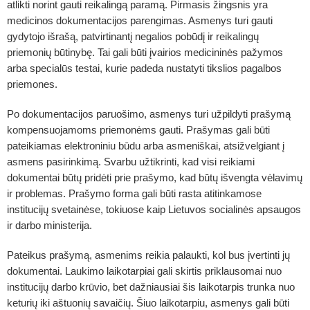
atlikti norint gauti reikalingą paramą. Pirmasis žingsnis yra
medicinos dokumentacijos parengimas. Asmenys turi gauti
gydytojo išrašą, patvirtinantį negalios pobūdį ir reikalingų
priemonių būtinybę. Tai gali būti įvairios medicininės pažymos
arba specialūs testai, kurie padeda nustatyti tikslios pagalbos
priemones.
Po dokumentacijos paruošimo, asmenys turi užpildyti prašymą
kompensuojamoms priemonėms gauti. Prašymas gali būti
pateikiamas elektroniniu būdu arba asmeniškai, atsižvelgiant į
asmens pasirinkimą. Svarbu užtikrinti, kad visi reikiami
dokumentai būtų pridėti prie prašymo, kad būtų išvengta vėlavimų
ir problemas. Prašymo forma gali būti rasta atitinkamose
institucijų svetainėse, tokiuose kaip Lietuvos socialinės apsaugos
ir darbo ministerija.
Pateikus prašymą, asmenims reikia palaukti, kol bus įvertinti jų
dokumentai. Laukimo laikotarpiai gali skirtis priklausomai nuo
institucijų darbo krūvio, bet dažniausiai šis laikotarpis trunka nuo
keturių iki aštuonių savaičių. Šiuo laikotarpiu, asmenys gali būti