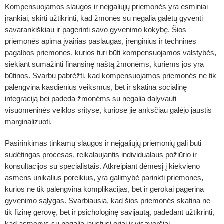
Kompensuojamos slaugos ir neįgaliųjų priemonės
yra esminiai
įrankiai, skirti užtikrinti, kad žmonės su negalia galėtų gyventi
savarankiškiau ir pagerinti savo gyvenimo kokybę. Šios
priemonės apima įvairias paslaugas, įrenginius ir technines
pagalbos priemones, kurios turi būti kompensuojamos valstybės,
siekiant sumažinti finansinę naštą žmonėms, kuriems jos yra
būtinos. Svarbu pabrėžti, kad kompensuojamos priemonės ne tik
palengvina kasdienius veiksmus, bet ir skatina socialinę
integraciją bei padeda žmonėms su negalia dalyvauti
visuomeninės veiklos srityse, kuriose jie anksčiau galėjo jaustis
marginalizuoti.
Pasirinkimas tinkamų slaugos ir neįgaliųjų priemonių gali būti
sudėtingas procesas, reikalaujantis individualaus požiūrio ir
konsultacijos su specialistais. Atkreipiant dėmesį į kiekvieno
asmens unikalius poreikius, yra galimybė parinkti priemones,
kurios ne tik palengvina komplikacijas, bet ir gerokai pagerina
gyvenimo sąlygas. Svarbiausia, kad šios priemonės skatina ne
tik fizinę gerovę, bet ir psichologinę savijautą, padedant užtikrinti,
kad asmenys su negalia jaustųsi oriai ir visaverčiai.