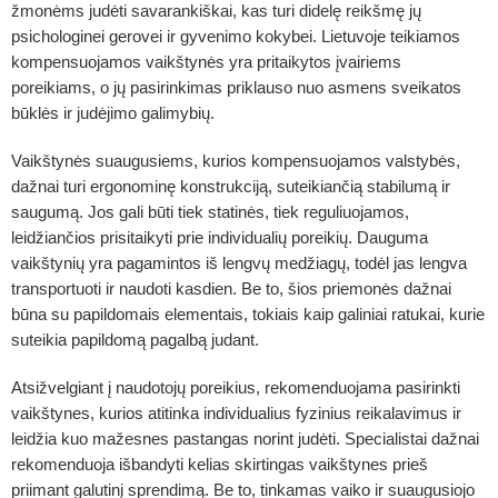
žmonėms judėti savarankiškai, kas turi didelę reikšmę jų
psichologinei gerovei ir gyvenimo kokybei. Lietuvoje teikiamos
kompensuojamos vaikštynės yra pritaikytos įvairiems
poreikiams, o jų pasirinkimas priklauso nuo asmens sveikatos
būklės ir judėjimo galimybių.
Vaikštynės suaugusiems
, kurios kompensuojamos valstybės,
dažnai turi ergonominę konstrukciją, suteikiančią stabilumą ir
saugumą. Jos gali būti tiek statinės, tiek reguliuojamos,
leidžiančios prisitaikyti prie individualių poreikių. Dauguma
vaikštynių yra pagamintos iš lengvų medžiagų, todėl jas lengva
transportuoti ir naudoti kasdien. Be to, šios priemonės dažnai
būna su papildomais elementais, tokiais kaip galiniai ratukai, kurie
suteikia papildomą pagalbą judant.
Atsižvelgiant į naudotojų poreikius, rekomenduojama pasirinkti
vaikštynes, kurios atitinka individualius fyzinius reikalavimus ir
leidžia kuo mažesnes pastangas norint judėti. Specialistai dažnai
rekomenduoja išbandyti kelias skirtingas vaikštynes prieš
priimant galutinį sprendimą. Be to, tinkamas vaiko ir suaugusiojo