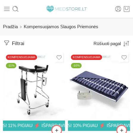
Pradžia
Kompensuojamos Slaugos Priemonės
Filtrai
Rūšiuoti pagal
KOMPENSUOJAMA
KOMPENSUOJAMA
-11%
-10%
PIGIAU
 PIGIAU
IŠPARDAVIMAS! 10% PIGIAU
IŠPARDAVIMAS! 11% PIGIAU
IŠPARDAVIMAS! 10
IŠPARDAVIMAS! 1