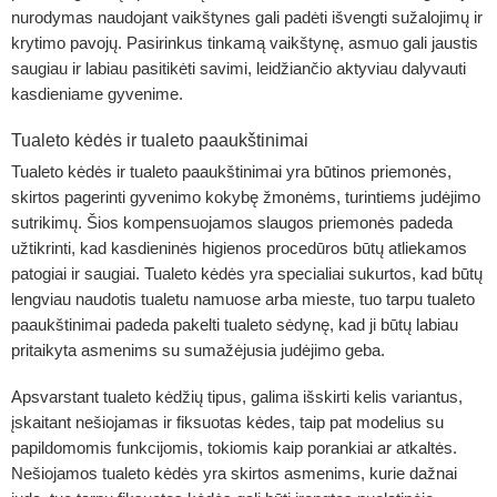
nurodymas naudojant vaikštynes gali padėti išvengti sužalojimų ir
krytimo pavojų. Pasirinkus tinkamą vaikštynę, asmuo gali jaustis
saugiau ir labiau pasitikėti savimi, leidžiančio aktyviau dalyvauti
kasdieniame gyvenime.
Tualeto kėdės ir tualeto paaukštinimai
Tualeto kėdės
ir tualeto paaukštinimai yra būtinos priemonės,
skirtos pagerinti gyvenimo kokybę žmonėms, turintiems judėjimo
sutrikimų. Šios kompensuojamos slaugos priemonės padeda
užtikrinti, kad kasdieninės higienos procedūros būtų atliekamos
patogiai ir saugiai. Tualeto kėdės yra specialiai sukurtos, kad būtų
lengviau naudotis tualetu namuose arba mieste, tuo tarpu tualeto
paaukštinimai padeda pakelti tualeto sėdynę, kad ji būtų labiau
pritaikyta asmenims su sumažėjusia judėjimo geba.
Apsvarstant tualeto kėdžių tipus, galima išskirti kelis variantus,
įskaitant nešiojamas ir fiksuotas kėdes, taip pat modelius su
papildomomis funkcijomis, tokiomis kaip porankiai ar atkaltės.
Nešiojamos tualeto kėdės yra skirtos asmenims, kurie dažnai