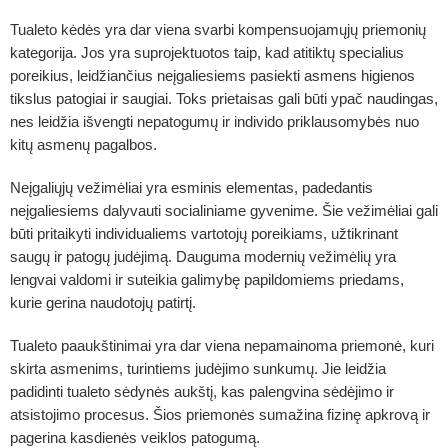
Tualeto kėdės yra dar viena svarbi kompensuojamųjų priemonių
kategorija. Jos yra suprojektuotos taip, kad atitiktų specialius
poreikius, leidžiančius neįgaliesiems pasiekti asmens higienos
tikslus patogiai ir saugiai. Toks prietaisas gali būti ypač naudingas,
nes leidžia išvengti nepatogumų ir individo priklausomybės nuo
kitų asmenų pagalbos.
Neįgaliųjų vežimėliai yra esminis elementas, padedantis
neįgaliesiems dalyvauti socialiniame gyvenime. Šie vežimėliai gali
būti pritaikyti individualiems vartotojų poreikiams, užtikrinant
saugų ir patogų judėjimą. Dauguma modernių vežimėlių yra
lengvai valdomi ir suteikia galimybę papildomiems priedams,
kurie gerina naudotojų patirtį.
Tualeto paaukštinimai yra dar viena nepamainoma priemonė, kuri
skirta asmenims, turintiems judėjimo sunkumų. Jie leidžia
padidinti tualeto sėdynės aukštį, kas palengvina sėdėjimo ir
atsistojimo procesus. Šios priemonės sumažina fizinę apkrovą ir
pagerina kasdienės veiklos patogumą.