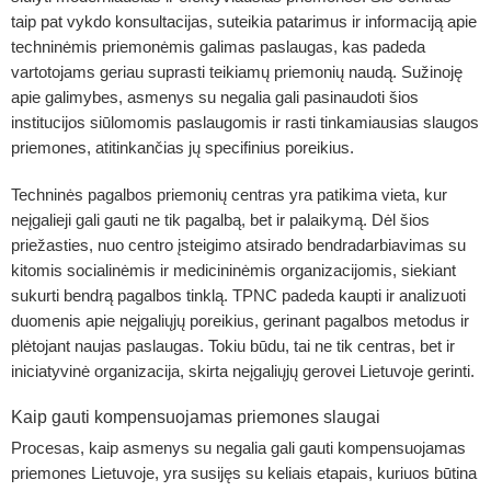
taip pat vykdo konsultacijas, suteikia patarimus ir informaciją apie
techninėmis priemonėmis galimas paslaugas, kas padeda
vartotojams geriau suprasti teikiamų priemonių naudą. Sužinoję
apie galimybes, asmenys su negalia gali pasinaudoti šios
institucijos siūlomomis paslaugomis ir rasti tinkamiausias slaugos
priemones, atitinkančias jų specifinius poreikius.
Techninės pagalbos priemonių centras yra patikima vieta, kur
neįgalieji gali gauti ne tik pagalbą, bet ir palaikymą. Dėl šios
priežasties, nuo centro įsteigimo atsirado bendradarbiavimas su
kitomis socialinėmis ir medicininėmis organizacijomis, siekiant
sukurti bendrą pagalbos tinklą. TPNC padeda kaupti ir analizuoti
duomenis apie neįgaliųjų poreikius, gerinant pagalbos metodus ir
plėtojant naujas paslaugas. Tokiu būdu, tai ne tik centras, bet ir
iniciatyvinė organizacija, skirta neįgaliųjų gerovei Lietuvoje gerinti.
Kaip gauti kompensuojamas priemones slaugai
Procesas, kaip asmenys su negalia gali gauti kompensuojamas
priemones Lietuvoje, yra susijęs su keliais etapais, kuriuos būtina