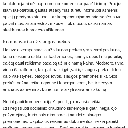
kontaktuojami dėl papildomų dokumentų ar paaiškinimų. Praėjus
šiam laikotarpiui, gautas atsakymas turėtų informuoti asmenis
apie jų prašymo statusą – ar kompensuojamos priemonės buvo
patvirtintos, ar atmestos, ir kodėl. Tokiu būdu, užtikrinamas
skaidrumas ir proceso aiškumas.
Kompensacija už slaugos prekes
Lietuvoje kompensacija už
slaugos prekes
yra svarbi paslauga,
kuria siekiama užtikrinti, kad žmonės, turintys specifinių poreikių,
galėtų gauti reikiamą pagalbą už prieinamą kainą. Medstore.lt yra
viena iš platformų, kur galima įsigyti įvairių slaugos prekių, tokių
kaip vaikštynės, patogios lovos, slaugos priemonės ir kt. Šios
prekės dažnai reikalingos ne tik sergantiems, bet ir senyvo
amžiaus asmenims, kurie nori išlaikyti savarankiškumą.
Norint gauti kompensaciją iš tpnc.lt, pirmiausia reikia
užsiregistruoti socialinio draudimo sistemoje ir gauti neįgaliojo
pažymėjimą, kuris patvirtina poreikį naudotis slaugos
priemonėmis. Užpildžius reikiamus dokumentus, reikia pateikti
prašymą kompensacijai gauti. Prašyme turi būti nurodyta konkreti