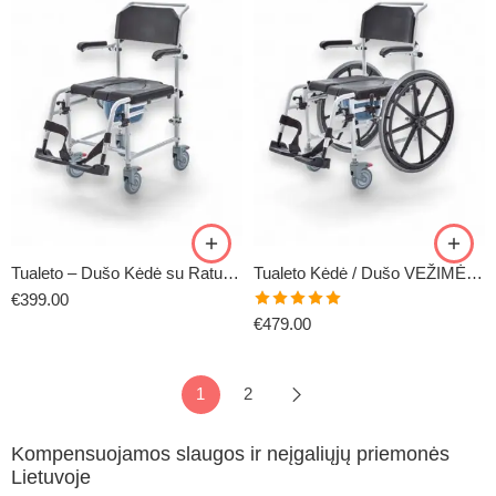
Tualeto – Dušo Kėdė su Ratukais
Tualeto Kėdė / Dušo VEŽIMĖLIS AKVA GO
€
399.00
Įvertinimas:
€
479.00
5.00
iš 5
1
2
Kompensuojamos slaugos ir neįgaliųjų priemonės
Lietuvoje