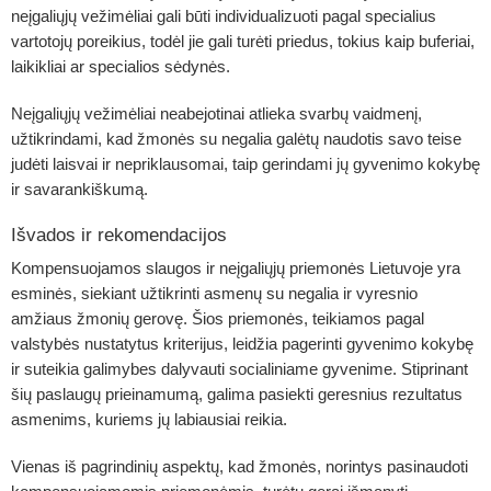
neįgaliųjų vežimėliai gali būti individualizuoti pagal specialius
vartotojų poreikius, todėl jie gali turėti priedus, tokius kaip buferiai,
laikikliai ar specialios sėdynės.
Neįgaliųjų vežimėliai neabejotinai atlieka svarbų vaidmenį,
užtikrindami, kad žmonės su negalia galėtų naudotis savo teise
judėti laisvai ir nepriklausomai, taip gerindami jų gyvenimo kokybę
ir savarankiškumą.
Išvados ir rekomendacijos
Kompensuojamos slaugos ir neįgaliųjų priemonės Lietuvoje yra
esminės, siekiant užtikrinti asmenų su negalia ir vyresnio
amžiaus žmonių gerovę. Šios priemonės, teikiamos pagal
valstybės nustatytus kriterijus, leidžia pagerinti gyvenimo kokybę
ir suteikia galimybes dalyvauti socialiniame gyvenime. Stiprinant
šių paslaugų prieinamumą, galima pasiekti geresnius rezultatus
asmenims, kuriems jų labiausiai reikia.
Vienas iš pagrindinių aspektų, kad žmonės, norintys pasinaudoti