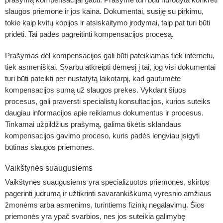
slaugos priemonė ir jos kaina. Dokumentai, susiję su pirkimu,
tokie kaip kvitų kopijos ir atsiskaitymo įrodymai, taip pat turi būti
pridėti. Tai padės pagreitinti kompensacijos procesą.
Prašymas dėl kompensacijos gali būti pateikiamas tiek internetu,
tiek asmeniškai. Svarbu atkreipti dėmesį į tai, jog visi dokumentai
turi būti pateikti per nustatytą laikotarpį, kad gautumėte
kompensacijos sumą už slaugos prekes. Vykdant šiuos
procesus, gali praversti specialistų konsultacijos, kurios suteiks
daugiau informacijos apie reikiamus dokumentus ir procesus.
Tinkamai užpildžius prašymą, galima tikėtis sklandaus
kompensacijos gavimo proceso, kuris padės lengviau įsigyti
būtinas slaugos priemones.
Vaikštynės suaugusiems
Vaikštynės suaugusiems yra specializuotos priemonės, skirtos
pagerinti judrumą ir užtikrinti savarankiškumą vyresnio amžiaus
žmonėms arba asmenims, turintiems fizinių negalavimų. Šios
priemonės yra ypač svarbios, nes jos suteikia galimybę