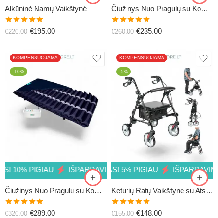
Alkūninė Namų Vaikštynė
Čiužinys Nuo Pragulų su Kompresoriumi BIOFLOTE4000
Įvertinimas:
Įvertinimas:
€
195.00
€
235.00
€
220.00
€
260.00
5.00
iš 5
5.00
iš 5
KOMPENSUOJAMA
KOMPENSUOJAMA
-10%
-5%
PIGIAU
 PIGIAU
IŠPARDAVIMAS! 5% PIGIAU
IŠPARDAVIMAS! 10% PIGIAU
IŠPARDAVIMAS! 5%
IŠPARDAVIMAS! 1
Čiužinys Nuo Pragulų su Kompresoriumi BIOFLOTE5000
Keturių Ratų Vaikštynė su Atsisėdimu
Įvertinimas:
Įvertinimas:
€
289.00
€
148.00
€
320.00
€
155.00