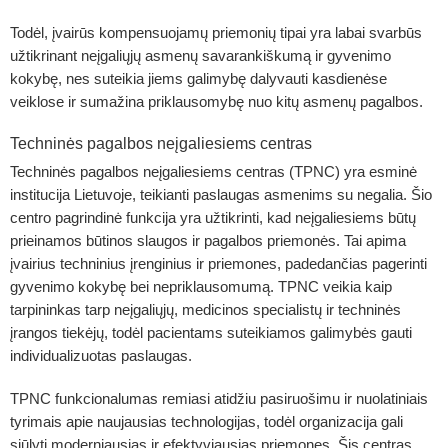
Todėl, įvairūs kompensuojamų priemonių tipai yra labai svarbūs
užtikrinant neįgaliųjų asmenų savarankiškumą ir gyvenimo
kokybę, nes suteikia jiems galimybę dalyvauti kasdienėse
veiklose ir sumažina priklausomybę nuo kitų asmenų pagalbos.
Techninės pagalbos neįgaliesiems centras
Techninės pagalbos neįgaliesiems centras (TPNC) yra esminė
institucija Lietuvoje, teikianti paslaugas asmenims su negalia. Šio
centro pagrindinė funkcija yra užtikrinti, kad neįgaliesiems būtų
prieinamos būtinos slaugos ir pagalbos priemonės. Tai apima
įvairius techninius įrenginius ir priemones, padedančias pagerinti
gyvenimo kokybę bei nepriklausomumą. TPNC veikia kaip
tarpininkas tarp neįgaliųjų, medicinos specialistų ir techninės
įrangos tiekėjų, todėl pacientams suteikiamos galimybės gauti
individualizuotas paslaugas.
TPNC funkcionalumas remiasi atidžiu pasiruošimu ir nuolatiniais
tyrimais apie naujausias technologijas, todėl organizacija gali
siūlyti moderniausias ir efektyviausias priemones. Šis centras