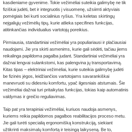
kasdieniame gyvenime. Tokie vežimėliai suteikia galimybę ne tik
fiziškai judėti, bet ir integruotis į visuomenę, užsiimti aktyviais
pomėgiais bei kurti socialinius ryšius. Yra keletas skirtingų
neįgaliųjų vežimėlių tipų, kurie atlieka specifines funkcijas,
atitinkančias individualius vartotojų poreikius.
Pirmiausia, standartiniai vežimėliai yra populiariausi ir plačiausiai
naudojami. Jie yra skirti asmenims, kurie gali sėdėti, tačiau jiems
reikalinga papildoma pagalba judant. Standartiniai vežimėliai yra
dažnai lengvai sulankstomi, kas palengvina jų transportavimą.
Kitas tipas – elektriniai vežimėliai, kurie suteikia galimybę judėti
be fizinės jėgos, leidžiančios vartotojams savarankiškai
manevruoti su didesniu komfortu, ypač ilgesniais atstumais. Šie
vežimėliai dažnai turi pritaikytas funkcijas, tokias kaip automatinis
valdymas ir greičio reguliavimas.
Taip pat yra terapiniai vežimėliai, kuriuos naudoja asmenys,
kuriems reikia papildomos pagalbos reabilitacijos proceso metu.
Jie gali turėti specialią ergonomišką konstrukciją, siekiant
užtikrinti maksimalų komfortą ir teisingą laikyseną. Be to,