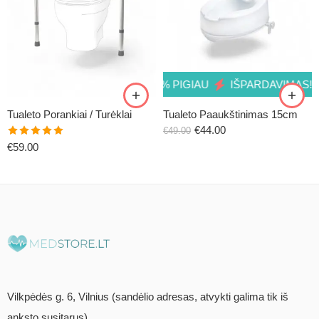
IŠPARDAVIMAS! 10% PIGIAU
IŠPARDAVIMAS! 10
Tualeto Porankiai / Turėklai
Tualeto Paaukštinimas 15cm
€
44.00
€
49.00
Įvertinimas:
€
59.00
5.00
iš 5
Vilkpėdės g. 6, Vilnius (sandėlio adresas, atvykti galima tik iš
anksto susitarus)