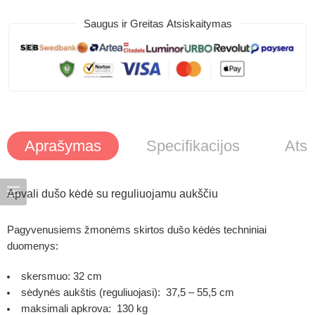
Saugus ir Greitas Atsiskaitymas
Aprašymas
Specifikacijos
Atsi
Apvali dušo kėdė su reguliuojamu aukščiu
Pagyvenusiems žmonėms skirtos
dušo kėdės
techniniai
duomenys:
skersmuo: 32 cm
sėdynės aukštis (reguliuojasi): 37,5 – 55,5 cm
maksimali apkrova: 130 kg