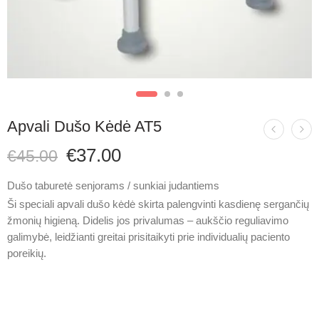
Apvali Dušo Kėdė AT5
€
37.00
€
45.00
Dušo taburetė senjorams / sunkiai judantiems
Ši speciali
apvali dušo kėdė
skirta palengvinti kasdienę sergančių
žmonių higieną. Didelis jos privalumas – aukščio reguliavimo
galimybė, leidžianti greitai prisitaikyti prie individualių paciento
poreikių.