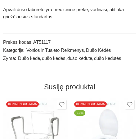
Apvali dušo taburetė yra medicininė prekė, vadinasi, atitinka
griežčiausius standartus.
Prekės kodas:
AT51117
Kategorija:
Vonios ir Tualeto Reikmenys
,
Dušo Kėdės
Žyma:
Dušo kėdė
,
dušo kėdės
,
dušo kėdutė
,
dušo kėdutės
Susiję produktai
KOMPENSUOJAMA
KOMPENSUOJAMA
-10%