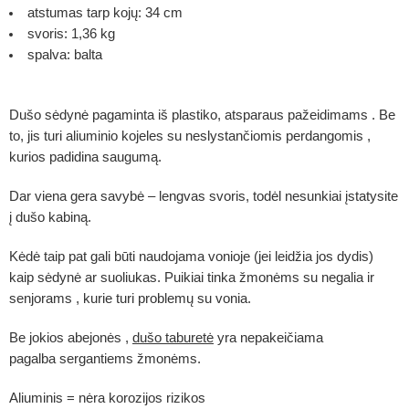
atstumas tarp kojų: 34 cm
svoris: 1,36 kg
spalva: balta
Dušo sėdynė
pagaminta iš plastiko, atsparaus pažeidimams . Be
to, jis turi aliuminio kojeles su neslystančiomis perdangomis ,
kurios padidina saugumą.
Dar viena gera savybė – lengvas svoris, todėl nesunkiai įstatysite
į dušo kabiną.
Kėdė taip pat gali būti naudojama vonioje (jei leidžia jos dydis)
kaip sėdynė ar suoliukas. Puikiai tinka žmonėms su negalia ir
senjorams , kurie turi problemų su vonia.
Be jokios abejonės ,
dušo taburetė
yra nepakeičiama
pagalba sergantiems žmonėms.
Aliuminis = nėra korozijos rizikos