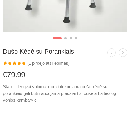
Dušo Kėdė su Porankiais
(
1
pirkėjo atsiliepimas)
Įvertinimas:
1
€
79.99
5.00
iš 5
(viso
Stabili, lengvai valoma ir dezinfekuojama
dušo kėdė su
įvertinimų:
)
porankiais
gali būti naudojama prausiantis duše arba tiesiog
vonios kambaryje.