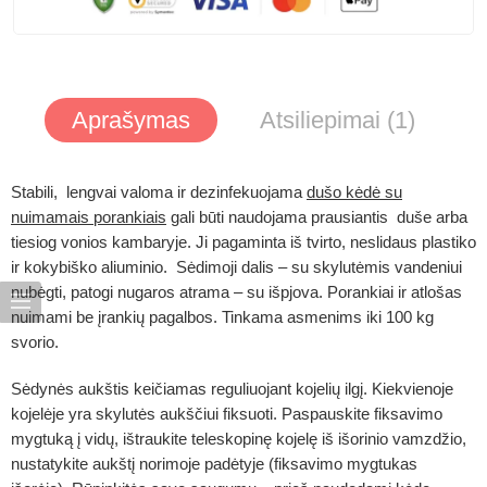
Aprašymas
Atsiliepimai (1)
Stabili, lengvai valoma ir dezinfekuojama
dušo kėdė su
nuimamais porankiais
gali būti naudojama prausiantis duše arba
tiesiog vonios kambaryje. Ji pagaminta iš tvirto, neslidaus plastiko
ir kokybiško aliuminio. Sėdimoji dalis – su skylutėmis vandeniui
nubėgti, patogi nugaros atrama – su išpjova. Porankiai ir atlošas
nuimami be įrankių pagalbos. Tinkama asmenims iki 100 kg
svorio.
Sėdynės aukštis keičiamas reguliuojant kojelių ilgį. Kiekvienoje
kojelėje yra skylutės aukščiui fiksuoti. Paspauskite fiksavimo
mygtuką į vidų, ištraukite teleskopinę kojelę iš išorinio vamzdžio,
nustatykite aukštį norimoje padėtyje (fiksavimo mygtukas