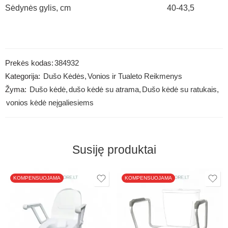
Sėdynės gylis, cm
40-43,5
Prekės kodas:
384932
Kategorija:
Dušo Kėdės
,
Vonios ir Tualeto Reikmenys
Žyma:
Dušo kėdė
,
dušo kėdė su atrama
,
Dušo kėdė su ratukais
,
vonios kėdė neįgaliesiems
Susiję produktai
KOMPENSUOJAMA
KOMPENSUOJAMA