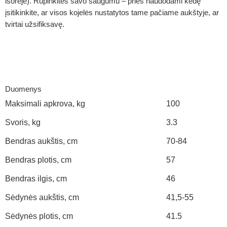
išorėje). Rūpinkitės savo saugumu – prieš naudodami kėdę
įsitikinkite, ar visos kojelės nustatytos tame pačiame aukštyje, ar
tvirtai užsifiksavę.
Duomenys
Maksimali apkrova, kg
100
Svoris, kg
3.3
Bendras aukštis, cm
70-84
Bendras plotis, cm
57
Bendras ilgis, cm
46
Sėdynės aukštis, cm
41,5-55
Sėdynės plotis, cm
41.5