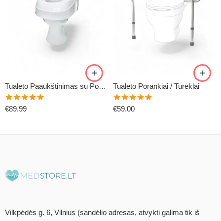
Tualeto Paaukštinimas su Porankiais TSE120
Tualeto Porankiai / Turėklai
Įvertinimas:
Įvertinimas:
€
89.99
€
59.00
5.00
iš 5
5.00
iš 5
Vilkpėdės g. 6, Vilnius (sandėlio adresas, atvykti galima tik iš