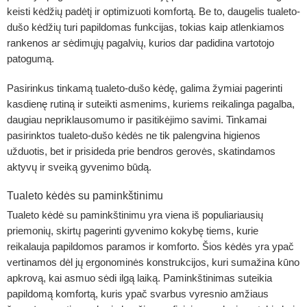
keisti kėdžių padėtį ir optimizuoti komfortą. Be to, daugelis tualeto-
dušo kėdžių turi papildomas funkcijas, tokias kaip atlenkiamos
rankenos ar sėdimųjų pagalvių, kurios dar padidina vartotojo
patogumą.
Pasirinkus tinkamą tualeto-dušo kėdę, galima žymiai pagerinti
kasdienę rutiną ir suteikti asmenims, kuriems reikalinga pagalba,
daugiau nepriklausomumo ir pasitikėjimo savimi. Tinkamai
pasirinktos tualeto-dušo kėdės ne tik palengvina higienos
užduotis, bet ir prisideda prie bendros gerovės, skatindamos
aktyvų ir sveiką gyvenimo būdą.
Tualeto kėdės su paminkštinimu
Tualeto kėdė
su paminkštinimu yra viena iš populiariausių
priemonių, skirtų pagerinti gyvenimo kokybę tiems, kurie
reikalauja papildomos paramos ir komforto. Šios kėdės yra ypač
vertinamos dėl jų ergonominės konstrukcijos, kuri sumažina kūno
apkrovą, kai asmuo sėdi ilgą laiką. Paminkštinimas suteikia
papildomą komfortą, kuris ypač svarbus vyresnio amžiaus