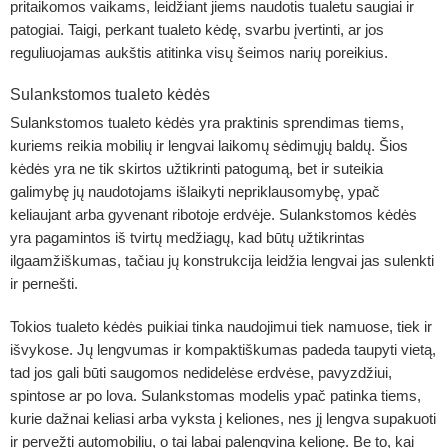
pritaikomos vaikams, leidžiant jiems naudotis tualetu saugiai ir
patogiai. Taigi, perkant tualeto kėdę, svarbu įvertinti, ar jos
reguliuojamas aukštis atitinka visų šeimos narių poreikius.
Sulankstomos tualeto kėdės
Sulankstomos tualeto kėdės yra praktinis sprendimas tiems,
kuriems reikia mobilių ir lengvai laikomų sėdimųjų baldų. Šios
kėdės yra ne tik skirtos užtikrinti patogumą, bet ir suteikia
galimybę jų naudotojams išlaikyti nepriklausomybę, ypač
keliaujant arba gyvenant ribotoje erdvėje. Sulankstomos kėdės
yra pagamintos iš tvirtų medžiagų, kad būtų užtikrintas
ilgaamžiškumas, tačiau jų konstrukcija leidžia lengvai jas sulenkti
ir pernešti.
Tokios tualeto kėdės puikiai tinka naudojimui tiek namuose, tiek ir
išvykose. Jų lengvumas ir kompaktiškumas padeda taupyti vietą,
tad jos gali būti saugomos nedidelėse erdvėse, pavyzdžiui,
spintose ar po lova. Sulankstomas modelis ypač patinka tiems,
kurie dažnai keliasi arba vyksta į keliones, nes jį lengva supakuoti
ir pervežti automobiliu, o tai labai palengvina kelionę. Be to, kai