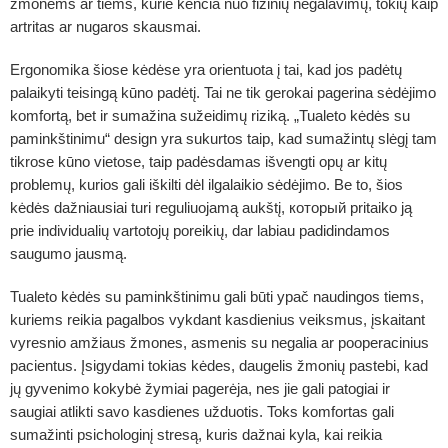
žmonėms ar tiems, kurie kenčia nuo fizinių negalavimų, tokių kaip
artritas ar nugaros skausmai.
Ergonomika šiose kėdėse yra orientuota į tai, kad jos padėtų
palaikyti teisingą kūno padėtį. Tai ne tik gerokai pagerina sėdėjimo
komfortą, bet ir sumažina sužeidimų riziką. „Tualeto kėdės su
paminkštinimu“ design yra sukurtos taip, kad sumažintų slėgį tam
tikrose kūno vietose, taip padėsdamas išvengti opų ar kitų
problemų, kurios gali iškilti dėl ilgalaikio sėdėjimo. Be to, šios
kėdės dažniausiai turi reguliuojamą aukštį, который pritaiko ją
prie individualių vartotojų poreikių, dar labiau padidindamos
saugumo jausmą.
Tualeto kėdės su paminkštinimu gali būti ypač naudingos tiems,
kuriems reikia pagalbos vykdant kasdienius veiksmus, įskaitant
vyresnio amžiaus žmones, asmenis su negalia ar pooperacinius
pacientus. Įsigydami tokias kėdes, daugelis žmonių pastebi, kad
jų gyvenimo kokybė žymiai pagerėja, nes jie gali patogiai ir
saugiai atlikti savo kasdienes užduotis. Toks komfortas gali
sumažinti psichologinį stresą, kuris dažnai kyla, kai reikia