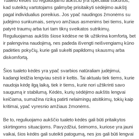
Tualeto kėdės su reguliuojamu aukščiu yra specialiai sukurtos,
kad suteiktų vartotojams galimybę prisitaikyti sėdėjimo aukštį
pagal individualius poreikius. Jos ypač naudingos žmonėms su
judėjimo sunkumais, senyvo amžiaus asmenims bei tiems, kurie
patyrė traumų arba turi tam tikrų sveikatos sutrikimų.
Reguliuojamas aukštis šiose kėdėse ne tik užtikrina komfortą, bet
ir palengvina naudojimą, nes padeda išvengti neišvengiamų kūno
padėties pokyčių, kurie gali sukelti papildomų skausmų arba
diskomfortą.
Šios tualeto kėdės yra ypač svarbios natūraliam judėjimui,
kadangi leidžia lengviau sėsti ir keltis. Tai aktualu tiek tiems, kurie
naudoja kėdę ilgą laiką, tiek ir tiems, kurie nori užtikrinti savo
saugumą ir stabilumą. Kėdės, kurių sėdėjimo aukštis lengvai
keičiama, sumažina riziką patirti nelaimingų atsitikimų, tokių kaip
kritimai, ypač vyresnio amžiaus žmonėms.
Be to,
reguliuojamo aukščio tualeto kėdės
gali būti pritaikytos
skirtingoms situacijoms. Pavyzdžiui, šeimoms, kuriose yra jauni
vaikai, šios kėdės gali suteikti patogumą, nes jos gali būti lengvai