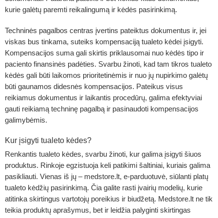
kurie galėtų paremti reikalingumą ir kėdės pasirinkimą.
Techninės pagalbos centras įvertins pateiktus dokumentus ir, jei
viskas bus tinkama, suteiks kompensaciją tualeto kėdei įsigyti.
Kompensacijos suma gali skirtis priklausomai nuo kėdės tipo ir
paciento finansinės padėties. Svarbu žinoti, kad tam tikros tualeto
kėdės gali būti laikomos prioritetinėmis ir nuo jų nupirkimo galėtų
būti gaunamos didesnės kompensacijos. Pateikus visus
reikiamus dokumentus ir laikantis procedūrų, galima efektyviai
gauti reikiamą techninę pagalbą ir pasinaudoti kompensacijos
galimybėmis.
Kur įsigyti tualeto kėdes?
Renkantis tualeto kėdes, svarbu žinoti, kur galima įsigyti šiuos
produktus. Rinkoje egzistuoja keli patikimi šaltiniai, kuriais galima
pasikliauti. Vienas iš jų – medstore.lt, e-parduotuvė, siūlanti platų
tualeto kėdžių pasirinkimą. Čia galite rasti įvairių modelių, kurie
atitinka skirtingus vartotojų poreikius ir biudžetą. Medstore.lt ne tik
teikia produktų aprašymus, bet ir leidžia palyginti skirtingas