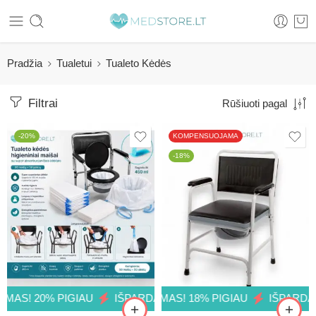
Pradžia
Tualetui
Tualeto Kėdės
Filtrai
Rūšiuoti pagal
-20%
KOMPENSUOJAMA
-18%
18% PIGIAU
! 20% PIGIAU
IŠPARDAVIMAS! 18% PIGIAU
IŠPARDAVIMAS! 20% PIGIAU
IŠPARDAVIMAS
IŠPARDAVIM