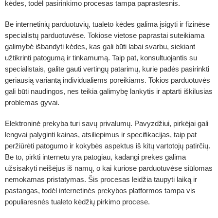
kėdes, todėl pasirinkimo procesas tampa paprastesnis.
Be internetinių parduotuvių, tualeto kėdes galima įsigyti ir fizinėse
specialistų parduotuvėse. Tokiose vietose paprastai suteikiama
galimybė išbandyti kėdes, kas gali būti labai svarbu, siekiant
užtikrinti patogumą ir tinkamumą. Taip pat, konsultuojantis su
specialistais, galite gauti vertingų patarimų, kurie padės pasirinkti
geriausią variantą individualiems poreikiams. Tokios parduotuvės
gali būti naudingos, nes teikia galimybę lankytis ir aptarti iškilusias
problemas gyvai.
Elektroninė prekyba turi savų privalumų. Pavyzdžiui, pirkėjai gali
lengvai palyginti kainas, atsiliepimus ir specifikacijas, taip pat
peržiūrėti patogumo ir kokybės aspektus iš kitų vartotojų patirčių.
Be to, pirkti internetu yra patogiau, kadangi prekes galima
užsisakyti neišėjus iš namų, o kai kuriose parduotuvėse siūlomas
nemokamas pristatymas. Šis procesas leidžia taupyti laiką ir
pastangas, todėl internetinės prekybos platformos tampa vis
populiaresnės tualeto kėdžių pirkimo procese.