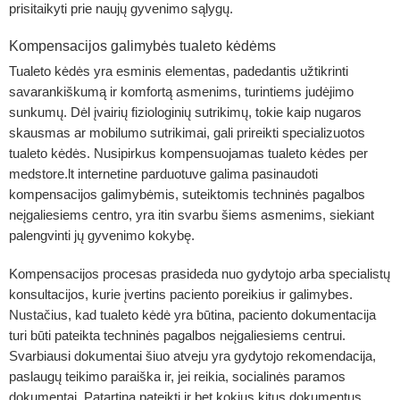
prisitaikyti prie naujų gyvenimo sąlygų.
Kompensacijos galimybės tualeto kėdėms
Tualeto kėdės yra esminis elementas, padedantis užtikrinti
savarankiškumą ir komfortą asmenims, turintiems judėjimo
sunkumų. Dėl įvairių fiziologinių sutrikimų, tokie kaip nugaros
skausmas ar mobilumo sutrikimai, gali prireikti specializuotos
tualeto kėdės. Nusipirkus kompensuojamas tualeto kėdes per
medstore.lt internetine parduotuve galima pasinaudoti
kompensacijos galimybėmis, suteiktomis techninės pagalbos
neįgaliesiems centro, yra itin svarbu šiems asmenims, siekiant
palengvinti jų gyvenimo kokybę.
Kompensacijos procesas prasideda nuo gydytojo arba specialistų
konsultacijos, kurie įvertins paciento poreikius ir galimybes.
Nustačius, kad tualeto kėdė yra būtina, paciento dokumentacija
turi būti pateikta techninės pagalbos neįgaliesiems centrui.
Svarbiausi dokumentai šiuo atveju yra gydytojo rekomendacija,
paslaugų teikimo paraiška ir, jei reikia, socialinės paramos
dokumentai. Patartina pateikti ir bet kokius kitus dokumentus,