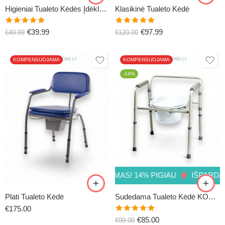
Higieniai Tualeto Kėdės Įdėklai 50vnt.
Klasikinė Tualeto Kėdė
Įvertinimas:
Įvertinimas:
€
39.99
€
97.99
€
49.99
€
120.00
5.00
iš 5
5.00
iš 5
KOMPENSUOJAMA
KOMPENSUOJAMA
-14%
14% PIGIAU
IŠPARDAVIMAS! 14% PIGIAU
IŠPARDAVIMAS
Plati Tualeto Kėdė
Sudedama Tualeto Kėdė KOMO
€
175.00
Įvertinimas:
€
85.00
€
99.00