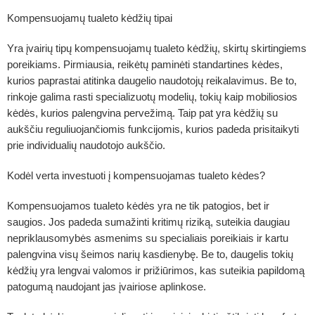
Kompensuojamų tualeto kėdžių tipai
Yra įvairių tipų kompensuojamų tualeto kėdžių, skirtų skirtingiems
poreikiams. Pirmiausia, reikėtų paminėti standartines kėdes,
kurios paprastai atitinka daugelio naudotojų reikalavimus. Be to,
rinkoje galima rasti specializuotų modelių, tokių kaip mobiliosios
kėdės, kurios palengvina pervežimą. Taip pat yra kėdžių su
aukščiu reguliuojančiomis funkcijomis, kurios padeda prisitaikyti
prie individualių naudotojo aukščio.
Kodėl verta investuoti į kompensuojamas tualeto kėdes?
Kompensuojamos tualeto kėdės yra ne tik patogios, bet ir
saugios. Jos padeda sumažinti kritimų riziką, suteikia daugiau
nepriklausomybės asmenims su specialiais poreikiais ir kartu
palengvina visų šeimos narių kasdienybę. Be to, daugelis tokių
kėdžių yra lengvai valomos ir prižiūrimos, kas suteikia papildomą
patogumą naudojant jas įvairiose aplinkose.