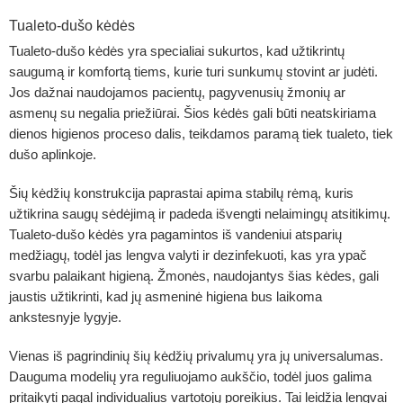
Tualeto-dušo kėdės
Tualeto-dušo kėdės yra specialiai sukurtos, kad užtikrintų
saugumą ir komfortą tiems, kurie turi sunkumų stovint ar judėti.
Jos dažnai naudojamos pacientų, pagyvenusių žmonių ar
asmenų su negalia priežiūrai. Šios kėdės gali būti neatskiriama
dienos higienos proceso dalis, teikdamos paramą tiek tualeto, tiek
dušo aplinkoje.
Šių kėdžių konstrukcija paprastai apima stabilų rėmą, kuris
užtikrina saugų sėdėjimą ir padeda išvengti nelaimingų atsitikimų.
Tualeto-dušo kėdės yra pagamintos iš vandeniui atsparių
medžiagų, todėl jas lengva valyti ir dezinfekuoti, kas yra ypač
svarbu palaikant higieną. Žmonės, naudojantys šias kėdes, gali
jaustis užtikrinti, kad jų asmeninė higiena bus laikoma
ankstesnyje lygyje.
Vienas iš pagrindinių šių kėdžių privalumų yra jų universalumas.
Dauguma modelių yra reguliuojamo aukščio, todėl juos galima
pritaikyti pagal individualius vartotojų poreikius. Tai leidžia lengvai