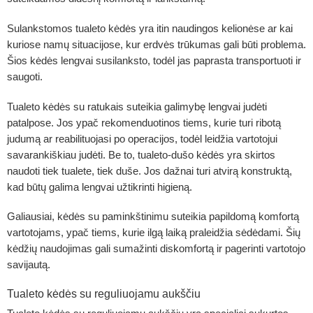
Sulankstomos tualeto kėdės
yra itin naudingos kelionėse ar kai
kuriose namų situacijose, kur erdvės trūkumas gali būti problema.
Šios kėdės lengvai susilanksto, todėl jas paprasta transportuoti ir
saugoti.
Tualeto kėdės su ratukais suteikia galimybę lengvai judėti
patalpose. Jos ypač rekomenduotinos tiems, kurie turi ribotą
judumą ar reabilituojasi po operacijos, todėl leidžia vartotojui
savarankiškiau judėti. Be to, tualeto-dušo kėdės yra skirtos
naudoti tiek tualete, tiek duše. Jos dažnai turi atvirą konstruktą,
kad būtų galima lengvai užtikrinti higieną.
Galiausiai, kėdės su paminkštinimu suteikia papildomą komfortą
vartotojams, ypač tiems, kurie ilgą laiką praleidžia sėdėdami. Šių
kėdžių naudojimas gali sumažinti diskomfortą ir pagerinti vartotojo
savijautą.
Tualeto kėdės su reguliuojamu aukščiu