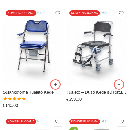
5.00
iš 5
KOMPENSUOJAMA
KOMPENSUOJAMA
Sulankstoma Tualeto Kėdė
Tualeto – Dušo Kėdė su Ratukais
€
399.00
Įvertinimas:
€
140.00
5.00
iš 5
KOMPENSUOJAMA
KOMPENSUOJAMA
-7%