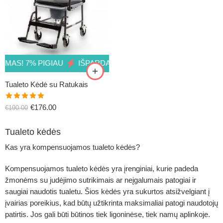
! 7% PIGIAU
IŠPARDAVIMAS! 7% PIGIAU
IŠPARDAVIMA
Tualeto Kėdė su Ratukais
Įvertinimas:
€
176.00
€
190.00
5.00
iš 5
Tualeto kėdės
Kas yra kompensuojamos tualeto kėdės?
Kompensuojamos tualeto kėdės
yra įrenginiai, kurie padeda
žmonėms su judėjimo sutrikimais ar neįgalumais patogiai ir
saugiai naudotis tualetu. Šios kėdės yra sukurtos atsižvelgiant į
įvairias poreikius, kad būtų užtikrinta maksimaliai patogi naudotojų
patirtis. Jos gali būti būtinos tiek ligoninėse, tiek namų aplinkoje.