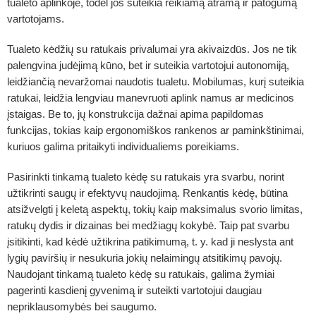
tualeto aplinkoje, todėl jos suteikia reikiamą atramą ir patogumą
vartotojams.
Tualeto kėdžių su ratukais privalumai yra akivaizdūs. Jos ne tik
palengvina judėjimą kūno, bet ir suteikia vartotojui autonomiją,
leidžiančią nevaržomai naudotis tualetu. Mobilumas, kurį suteikia
ratukai, leidžia lengviau manevruoti aplink namus ar medicinos
įstaigas. Be to, jų konstrukcija dažnai apima papildomas
funkcijas, tokias kaip ergonomiškos rankenos ar paminkštinimai,
kuriuos galima pritaikyti individualiems poreikiams.
Pasirinkti tinkamą tualeto kėdę su ratukais yra svarbu, norint
užtikrinti saugų ir efektyvų naudojimą. Renkantis kėdę, būtina
atsižvelgti į keletą aspektų, tokių kaip maksimalus svorio limitas,
ratukų dydis ir dizainas bei medžiagų kokybė. Taip pat svarbu
įsitikinti, kad kėdė užtikrina patikimumą, t. y. kad ji neslysta ant
lygių paviršių ir nesukuria jokių nelaimingų atsitikimų pavojų.
Naudojant tinkamą tualeto kėdę su ratukais, galima žymiai
pagerinti kasdienį gyvenimą ir suteikti vartotojui daugiau
nepriklausomybės bei saugumo.