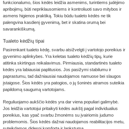
funkcionalumo, šios kėdės leidžia asmenims, turintiems judėjimo
apribojimų, būti nepriklausomiems ir kontroliuoti savo mitybos ir
asmens higienos praktiką. Tokiu būdu tualeto kėdės ne tik
palengvina kasdienį gyvenimą, bet ir skatina orumą bei
savarankiškumą.
Tualeto kėdžių tipai
Pasirenkant tualeto kėdę, svarbu atsižvelgti į vartotojo poreikius ir
gyvenimo aplinkybes. Yra keletas tualeto kėdžių tipų, kurie
atitinka skirtingus reikalavimus. Pirmiausia, standartinės tualeto
kėdės yra labiausiai paplitusios. Jos pasižymi stabilumu ir
paprastumu, tad dažniausiai naudojamos namuose bei slaugos
įstaigose. Šios kėdės yra patogios, o jų šoninės atramos suteikia
papildomą saugumą vartotojams.
Reguliuojamo aukščio kėdės yra dar viena populiari galimybė.
Jos leidžia vartotojui pritaikyti kėdės aukštį pagal individualius
poreikius, kas ypač svarbu žmonėms su įvairiomis judumo
problemomis. Šios kėdės dažnai naudojamos reabilitacijos metu,
suteikdamos didesnį komfortą ir lankstumą.