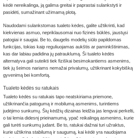
kėdė nereikalinga, ją galima greitai ir paprastai sulankstyti ir
pasidėti, sumažinant užimamą plotą.
Naudodami sulankstomas tualeto kėdes, galite užtikrinti, kad
kiekvienas asmuo, nepriklausomai nuo fizinės būklės, jaustųsi
patogiai ir saugiai. Be to, daugelis modelių siūlo papildomas
funkcijas, tokias kaip reguliuojamas aukštis ar paminkštinimas,
kas dar labiau padidina jų patrauklumą. Ši tualeto kėdės
alternatyva gali suteikti tiek fiziškai besimokantiems asmenims,
tiek jų šeimos nariams nemažai privalumų, užtikrinant kokybišką
gyvenimą bei komfortą.
Tualeto kėdės su ratukais
Tualeto kėdės su ratukais tapo neatskiriama priemone,
užtikrinančia patogumą ir mobilumą asmenims, turintiems
judėjimo sunkumų. Šių kėdžių dizainas leidžia jas lengvai perkelti,
o tai lemia didesnį prieinamumą, ypač reikalingą asmenims, kurie
gali turėti sunkumų judant. Be to, ratukai dažnai turi užraktus,
kurie užtikrina stabilumą ir saugumą, kai kėdė yra naudojama