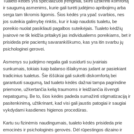
Tualeto kėdės
yra specializuoti įrenginiai, skirti užtikrinti komfortą
ir saugumą asmenims, kurie gali turėti judėjimo apribojimų arba
serga tam tikromis ligomis. Šios kėdės yra ypač svarbios, nes
jos suteikia galimybę rinktis, kur ir kaip naudotis tualetu, be
poreikio nuolat pasikliauti pagalbos suteikėjais. Tualeto kėdžių
įvairovė ne tik leidžia pritaikyti jas individualiems poreikiams, bet ir
prisideda prie pacientų savarankiškumo, kas yra itin svarbu jų
psichologinei gerovei.
Asmenys su judėjimo negalia gali susidurti su įvairiais
sunkumais, tokiais kaip balanso išlaikymas judant ar pasiekiant
tradicinius tualetus. Šie iššūkiai gali sukelti diskomfortą bei
garantuoti saugumą, tad tualeto kėdės dažnai tampa pagrindine
priemone, užkertančia kelią traumoms ir leidžiančia išvengti
nepatogumų. Be to, šios kėdės padeda sumažinti stigmatizaciją ir
pasitenkinimą, užtikrinant, kad visi gali jaustis patogiai ir saugiai
vykdydami kasdienes higienos procedūras.
Kartu su fizinėmis naudingumais, tualeto kėdės prisideda prie
emocinės ir psichologinės gerovės. Dėl rūpestingos dizaino ir