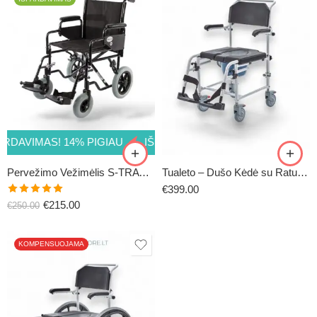
38CM
41CM
43CM
46CM (standartinis
VIMAS! 14% PIGIAU
IŠPARDAVIMAS! 14% PIGIAU
IŠPAR
dydis)
48CM
Pervežimo Vežimėlis S-TRAVEL
Tualeto – Dušo Kėdė su Ratukais
€
399.00
Įvertinimas:
€
215.00
€
250.00
5.00
iš 5
KOMPENSUOJAMA