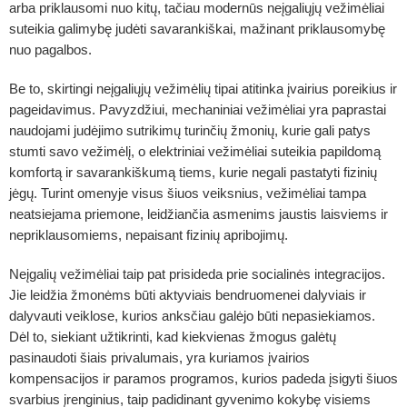
arba priklausomi nuo kitų, tačiau modernūs neįgaliųjų vežimėliai
suteikia galimybę judėti savarankiškai, mažinant priklausomybę
nuo pagalbos.
Be to, skirtingi neįgaliųjų vežimėlių tipai atitinka įvairius poreikius ir
pageidavimus. Pavyzdžiui, mechaniniai vežimėliai yra paprastai
naudojami judėjimo sutrikimų turinčių žmonių, kurie gali patys
stumti savo vežimėlį, o elektriniai vežimėliai suteikia papildomą
komfortą ir savarankiškumą tiems, kurie negali pastatyti fizinių
jėgų. Turint omenyje visus šiuos veiksnius, vežimėliai tampa
neatsiejama priemone, leidžiančia asmenims jaustis laisviems ir
nepriklausomiems, nepaisant fizinių apribojimų.
Neįgalių vežimėliai
taip pat prisideda prie socialinės integracijos.
Jie leidžia žmonėms būti aktyviais bendruomenei dalyviais ir
dalyvauti veiklose, kurios anksčiau galėjo būti nepasiekiamos.
Dėl to, siekiant užtikrinti, kad kiekvienas žmogus galėtų
pasinaudoti šiais privalumais, yra kuriamos įvairios
kompensacijos ir paramos programos, kurios padeda įsigyti šiuos
svarbius įrenginius, taip padidinant gyvenimo kokybę visiems