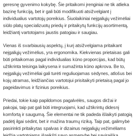
geresnę gyvenimo kokybę. Šie pritaikomi įrenginiai ne tik atlieka
bazinę funkciją, bet ir gali būti modifikuoti atsižvelgiant į
individualius vartotojų poreikius. Šiuolaikiniai neįgaliųjų vežimėliai
siūlo platų specializuotų priedų ir pritaikytų funkcijų asortimentą,
leidžiantį vartotojams jaustis patogiau ir saugiau.
Vienas iš svarbiausių aspektų, į kurį atsižvelgiama pritaikant
neįgaliųjų vežimėlius, yra ergonomika. Kiekvienas prietaisas gali
būti pritaikomas pagal individualias kūno proporcijas, kad būtų
užtikrinta teisinga laikysena ir sumažinta kūno apkrova. Be to,
neįgaliųjų vežimėliai gali turėti reguliuojamas sėdynes, atlošus bei
kojų atramas, leidžiančias vartotojui prisitaikyti prietaisą pagal jo
pageidavimus ir fizinius poreikius.
Priedai, tokie kaip papildomos pagalvėlės, saugos diržai ir
pakojai, taip pat gali būti integruojami, kad užtikrintų didesnį
komfortą ir saugumą. Šie elementai ne tik padeda išlaikyti patogią
padėtį ilgai sėdint, bet ir mažina traumų riziką. Taip pat, galimybė
pasirinkti pritaikytas spalvas ir dizainus neįgaliųjų vežimėliams
leidžia vartotojams išreikšti savo asmenybę bei saviraišką.