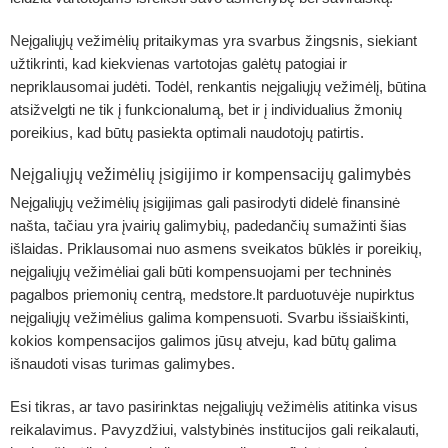
Neįgaliųjų vežimėlių pritaikymas yra svarbus žingsnis, siekiant
užtikrinti, kad kiekvienas vartotojas galėtų patogiai ir
nepriklausomai judėti. Todėl, renkantis neįgaliųjų vežimėlį, būtina
atsižvelgti ne tik į funkcionalumą, bet ir į individualius žmonių
poreikius, kad būtų pasiekta optimali naudotojų patirtis.
Neįgaliųjų vežimėlių įsigijimo ir kompensacijų galimybės
Neįgaliųjų vežimėlių įsigijimas gali pasirodyti didelė finansinė
našta, tačiau yra įvairių galimybių, padedančių sumažinti šias
išlaidas. Priklausomai nuo asmens sveikatos būklės ir poreikių,
neįgaliųjų vežimėliai gali būti kompensuojami per techninės
pagalbos priemonių centrą, medstore.lt parduotuvėje nupirktus
neįgaliųjų vežimėlius galima kompensuoti. Svarbu išsiaiškinti,
kokios kompensacijos galimos jūsų atveju, kad būtų galima
išnaudoti visas turimas galimybes.
Esi tikras, ar tavo pasirinktas neįgaliųjų vežimėlis atitinka visus
reikalavimus. Pavyzdžiui, valstybinės institucijos gali reikalauti,