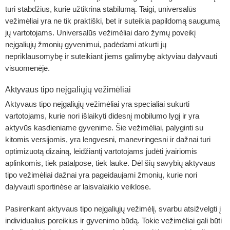
turi stabdžius, kurie užtikrina stabilumą. Taigi, universalūs
vežimėliai yra ne tik praktiški, bet ir suteikia papildomą saugumą
jų vartotojams. Universalūs vežimėliai daro žymų poveikį
neįgaliųjų žmonių gyvenimui, padėdami atkurti jų
nepriklausomybę ir suteikiant jiems galimybę aktyviau dalyvauti
visuomenėje.
Aktyvaus tipo neįgaliųjų vežimėliai
Aktyvaus tipo neįgaliųjų vežimėliai yra specialiai sukurti
vartotojams, kurie nori išlaikyti didesnį mobilumo lygį ir yra
aktyvūs kasdieniame gyvenime. Šie vežimėliai, palyginti su
kitomis versijomis, yra lengvesni, manevringesni ir dažnai turi
optimizuotą dizainą, leidžiantį vartotojams judėti įvairiomis
aplinkomis, tiek patalpose, tiek lauke. Dėl šių savybių aktyvaus
tipo vežimėliai dažnai yra pageidaujami žmonių, kurie nori
dalyvauti sportinėse ar laisvalaikio veiklose.
Pasirenkant aktyvaus tipo neįgaliųjų vežimėlį, svarbu atsižvelgti į
individualius poreikius ir gyvenimo būdą. Tokie vežimėliai gali būti