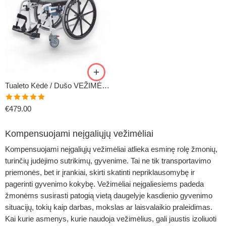
Tualeto Kėdė / Dušo VEŽIMĖLIS AKVA GO
Įvertinimas:
€
479.00
5.00
iš 5
Kompensuojami neįgaliųjų vežimėliai
Kompensuojami
neįgaliųjų vežimėliai
atlieka esminę rolę žmonių,
turinčių judėjimo sutrikimų, gyvenime. Tai ne tik transportavimo
priemonės, bet ir įrankiai, skirti skatinti nepriklausomybę ir
pagerinti gyvenimo kokybę.
Vežimėliai neįgaliesiems
padeda
žmonėms susirasti patogią vietą daugelyje kasdienio gyvenimo
situacijų, tokių kaip darbas, mokslas ar laisvalaikio praleidimas.
Kai kurie asmenys, kurie naudoja vežimėlius, gali jaustis izoliuoti