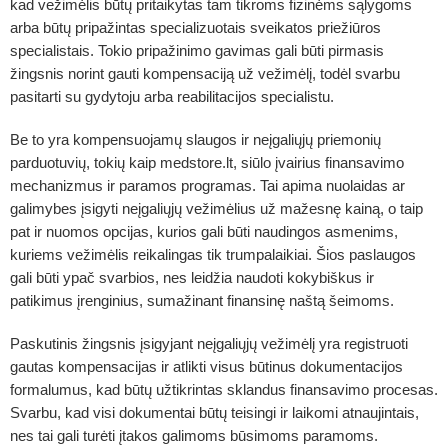
kad vežimėlis būtų pritaikytas tam tikroms fizinėms sąlygoms
arba būtų pripažintas specializuotais sveikatos priežiūros
specialistais. Tokio pripažinimo gavimas gali būti pirmasis
žingsnis norint gauti kompensaciją už vežimėlį, todėl svarbu
pasitarti su gydytoju arba reabilitacijos specialistu.
Be to yra kompensuojamų slaugos ir neįgaliųjų priemonių
parduotuvių, tokių kaip medstore.lt, siūlo įvairius finansavimo
mechanizmus ir paramos programas. Tai apima nuolaidas ar
galimybes įsigyti neįgaliųjų vežimėlius už mažesnę kainą, o taip
pat ir nuomos opcijas, kurios gali būti naudingos asmenims,
kuriems vežimėlis reikalingas tik trumpalaikiai. Šios paslaugos
gali būti ypač svarbios, nes leidžia naudoti kokybiškus ir
patikimus įrenginius, sumažinant finansinę naštą šeimoms.
Paskutinis žingsnis įsigyjant neįgaliųjų vežimėlį yra registruoti
gautas kompensacijas ir atlikti visus būtinus dokumentacijos
formalumus, kad būtų užtikrintas sklandus finansavimo procesas.
Svarbu, kad visi dokumentai būtų teisingi ir laikomi atnaujintais,
nes tai gali turėti įtakos galimoms būsimoms paramoms.