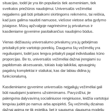
situacijas, todėl jie yra itin populiarūs tiek asmeniniam, tiek
sveikatos priežiūros naudojimui.
Universalūs vežimėliai
neįgaliems
gali būti pritaikomi skirtingoms reikmėms, tai reiškia,
kad juos galima naudoti namuose, viešose vietose arba gydymo
įstaigose. Mūsų apžvalgoje nagrinėsime jų privalumus ir
kasdieniame gyvenime pasitaikančius naudojimo būdus.
Vienas didžiausių universalumo privalumų yra jų gebėjimas
prisitaikyti prie vartotojo poreikių. Dauguma šių vežimėlių yra
reguliuojami, todėl juos lengva pritaikyti pagal individualias kūno
proporcijas. Be to, universalūs vežimėliai dažnai įrengiami su
papildomais aksesuarais, tokiais kaip laikikliai, apsauginių
pagalvių komplektai ir staliukai, kas dar labiau didina jų
funkcionalumą.
Kasdieniniame gyvenime universalūs neįgaliųjų vežimėliai gali
būti naudojami įvairiems užsiėmimams. Pavyzdžiui, jie
palengvina dalyvavimą socialiniuose renginiuose, leidžia vartotojui
lengviau judėti po namus arba apsipirkti. Šių vežimėlių dizainas
dažnai apima ne tik estetiką, bet ir saugumą: dauguma modelių