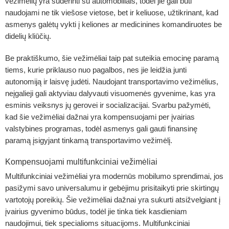
vežimėlių yra suderinti su automobiliais, todėl jie gali būti
naudojami ne tik viešose vietose, bet ir keliuose, užtikrinant, kad
asmenys galėtų vykti į keliones ar medicinines komandiruotes be
didelių kliūčių.
Be praktiškumo, šie vežimėliai taip pat suteikia emocinę paramą
tiems, kurie priklauso nuo pagalbos, nes jie leidžia junti
autonomiją ir laisvę judėti. Naudojant transportavimo vežimėlius,
neįgalieji gali aktyviau dalyvauti visuomenės gyvenime, kas yra
esminis veiksnys jų gerovei ir socializacijai. Svarbu pažymėti,
kad šie vežimėliai dažnai yra kompensuojami per įvairias
valstybines programas, todėl asmenys gali gauti finansinę
paramą įsigyjant tinkamą transportavimo vežimėlį.
Kompensuojami multifunkciniai vežimėliai
Multifunkciniai vežimėliai yra modernūs mobilumo sprendimai, jos
pasižymi savo universalumu ir gebėjimu prisitaikyti prie skirtingų
vartotojų poreikių. Šie vežimėliai dažnai yra sukurti atsižvelgiant į
įvairius gyvenimo būdus, todėl jie tinka tiek kasdieniam
naudojimui, tiek specialioms situacijoms. Multifunkciniai