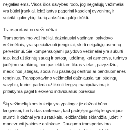
neįgaliesiems. Visos šios savybės rodo, jog neįgaliųjų vežimėliai
yra būtini įrankiai, leidžiantys pagerinti kasdienį gyvenimą ir
suteikti galimybių, kurių anksčiau galėjo trūkti.
Transportavimo vežimėliai
Transportavimo vežimėliai, dažniausiai vadinami palydovo
vežimėliais, yra specializuoti įrenginiai, skirti neįgaliųjų asmenų
pervežimui. Šie kompensuojami
palydovo vežimėliai
yra sukurti
taip, kad užtikrintų saugų ir patogų judėjimą, kai asmenys, turintys
judėjimo sutrikimų, nori pasiekti tam tikras vietas, pavyzdžiui,
medicinos įstaigas, socialinių paslaugų centrus ar bendruomenės
renginius. Transportavimo vežimėliai dažniausiai turi būdingų
savybių, kurios padeda užtikrinti lengvą manipuliavimą ir
pritaikymą pagal kiekvieno individualius poreikius.
Šių vežimėlių konstrukcija yra ypatinga: jie dažnai būna
lengvesni, turi tvirtas rankenas, kad padėjėjai galėtų lengvai juos
stumti, ir dažnai yra su ratukais, leidžiančiais sklandžiai judėti ir
manevruoti įvairiose aplinkose. Dauguma transportavimo