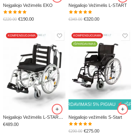
48CM
Neįgaliojo Vežimėlis EKO
Neįgaliojo Vežimėlis L-START
51CM
Įvertinimas:
Įvertinimas:
€
190.00
€
320.00
€
220.00
€
349.00
5.00
iš 5
5.00
iš 5
KOMPENSUOJAMA
KOMPENSUOJAMA
IŠPARDAVIMAS
39CM
36CM
42CM
38CM
45CM (standartinis
41CM
dydis)
43CM
IMAS! 5% PIGIAU
IŠPARDAVIMAS! 5% PIGIAU
IŠPARDA
48CM
46CM (standartinis
51CM
dydis)
Neįgaliojo Vežimėlis L-START PLUS
Neįgaliojo vežimėlis S-Start
48CM
€
489.00
Įvertinimas:
€
275.00
€
290.00