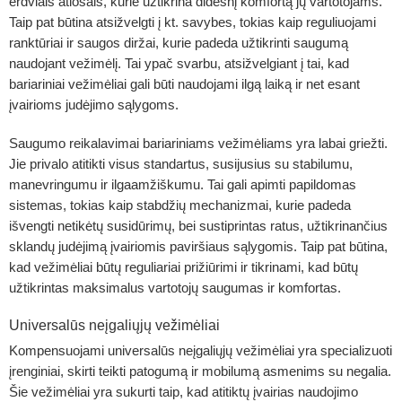
erdviais atlošais, kurie užtikrina didesnį komfortą jų vartotojams.
Taip pat būtina atsižvelgti į kt. savybes, tokias kaip reguliuojami
ranktūriai ir saugos diržai, kurie padeda užtikrinti saugumą
naudojant vežimėlį. Tai ypač svarbu, atsižvelgiant į tai, kad
bariariniai vežimėliai gali būti naudojami ilgą laiką ir net esant
įvairioms judėjimo sąlygoms.
Saugumo reikalavimai bariariniams vežimėliams yra labai griežti.
Jie privalo atitikti visus standartus, susijusius su stabilumu,
manevringumu ir ilgaamžiškumu. Tai gali apimti papildomas
sistemas, tokias kaip stabdžių mechanizmai, kurie padeda
išvengti netikėtų susidūrimų, bei sustiprintas ratus, užtikrinančius
sklandų judėjimą įvairiomis paviršiaus sąlygomis. Taip pat būtina,
kad vežimėliai būtų reguliariai prižiūrimi ir tikrinami, kad būtų
užtikrintas maksimalus vartotojų saugumas ir komfortas.
Universalūs neįgaliųjų vežimėliai
Kompensuojami universalūs neįgaliųjų vežimėliai yra specializuoti
įrenginiai, skirti teikti patogumą ir mobilumą asmenims su negalia.
Šie vežimėliai yra sukurti taip, kad atitiktų įvairias naudojimo