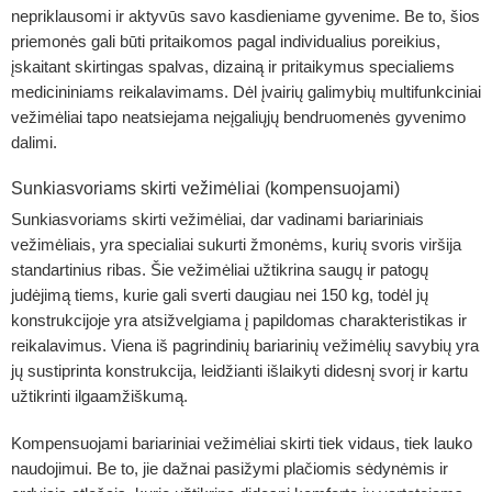
nepriklausomi ir aktyvūs savo kasdieniame gyvenime. Be to, šios
priemonės gali būti pritaikomos pagal individualius poreikius,
įskaitant skirtingas spalvas, dizainą ir pritaikymus specialiems
medicininiams reikalavimams. Dėl įvairių galimybių multifunkciniai
vežimėliai tapo neatsiejama neįgaliųjų bendruomenės gyvenimo
dalimi.
Sunkiasvoriams skirti vežimėliai (kompensuojami)
Sunkiasvoriams skirti vežimėliai, dar vadinami bariariniais
vežimėliais, yra specialiai sukurti žmonėms, kurių svoris viršija
standartinius ribas. Šie vežimėliai užtikrina saugų ir patogų
judėjimą tiems, kurie gali sverti daugiau nei 150 kg, todėl jų
konstrukcijoje yra atsižvelgiama į papildomas charakteristikas ir
reikalavimus. Viena iš pagrindinių bariarinių vežimėlių savybių yra
jų sustiprinta konstrukcija, leidžianti išlaikyti didesnį svorį ir kartu
užtikrinti ilgaamžiškumą.
Kompensuojami bariariniai vežimėliai
skirti tiek vidaus, tiek lauko
naudojimui. Be to, jie dažnai pasižymi plačiomis sėdynėmis ir