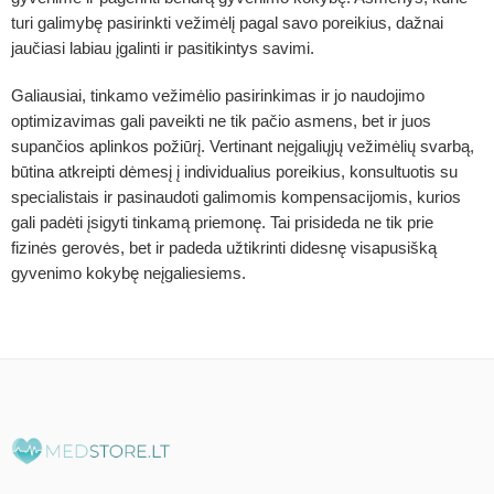
turi galimybę pasirinkti vežimėlį pagal savo poreikius, dažnai
jaučiasi labiau įgalinti ir pasitikintys savimi.
Galiausiai, tinkamo vežimėlio pasirinkimas ir jo naudojimo
optimizavimas gali paveikti ne tik pačio asmens, bet ir juos
supančios aplinkos požiūrį. Vertinant neįgaliųjų vežimėlių svarbą,
būtina atkreipti dėmesį į individualius poreikius, konsultuotis su
specialistais ir pasinaudoti galimomis kompensacijomis, kurios
gali padėti įsigyti tinkamą priemonę. Tai prisideda ne tik prie
fizinės gerovės, bet ir padeda užtikrinti didesnę visapusišką
gyvenimo kokybę neįgaliesiems.