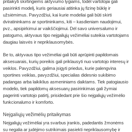
pritaikyti skirtingiems aktyvumo lygiams, todėl vartotojai gali
pasirinkti modelį, kuris geriausiai atitinka jų fizinę būklę ir
užsiėmimus. Pavyzdžiui, kai kurie modeliai gali būti skirti
dviratininkams ar sportininkams, kiti – kasdieniam naudojimui,
pvz., apsipirkimui ar vaikščiojimui. Dėl savo universalumo ir
patogumo, aktyvaus tipo neįgaliųjų vežimėliai suteikia vartotojams
daugiau laisvės ir nepriklausomybės.
Be to, aktyvaus tipo vežimėliai gali būti aprūpinti papildomais
aksesuarais, kurių poreikis gali priklausyti nuo vartotojo interesų ir
veiklos. Pavyzdžiui, galima įsigyti priedus, kurie palengvina
sportines veiklas, pavyzdžiui, specialias didesnio sukibimo
padangas arba laikiklius asmeniniams daiktams. Tiek patogiausio
modelio, tiek papildomų aksesuarų pasirinkimas gali žymiai
pagerinti vartotojo patirtį, prisidedant prie šio neįgaliųjų vežimėlio
funkcionalumo ir komforto.
Neįgaliųjų vežimėlių pritaikymas
Neįgaliųjų vežimėliai yra svarbus įrankis, padedantis žmonėms
su negalia ar judėjimo sutrikimais pasiekti nepriklausomybę ir