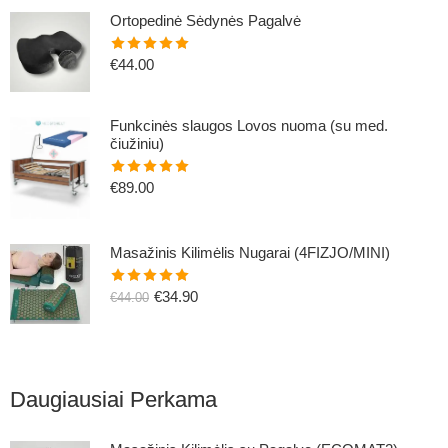
Ortopedinė Sėdynės Pagalvė
€
44.00
Įvertinimas:
5.00
iš 5
Funkcinės slaugos Lovos nuoma (su med.
čiužiniu)
€
89.00
Įvertinimas:
5.00
iš 5
Masažinis Kilimėlis Nugarai (4FIZJO/MINI)
€
34.90
€
44.00
Įvertinimas:
5.00
iš 5
Daugiausiai Perkama