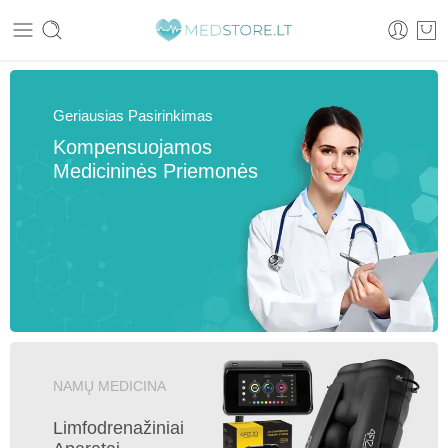
Geriausias Pasirinkimas
Kompensuojamos
Medicininės Priemonės
NAMŲ MEDICINA
Limfodrenažiniai