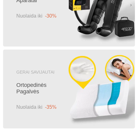
Aparatai
Nuolaida iki
-30%
GERAI SAVIJAUTAI
Ortopedinės
Pagalvės
Nuolaida iki
-35%