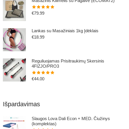
Masažinis Kilimėlis su Pagalve (ECOMAT2)
€
79.99
Įvertinimas:
5.00
iš 5
Lankas su Masažiniais 1kg Įdėklais
€
18.99
Reguliuojamas Prisitraukimų Skersinis
4FIZJO/PRO3
€
44.00
Įvertinimas:
5.00
iš 5
Išpardavimas
Slaugos Lova Dali Econ + MED. Čiužinys
(komplektas)