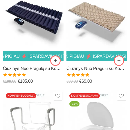
AU
IŠPARDAVIMAS! 14% PIGIAU
IŠPARDAVIMAS! 7% PIGIAU
IŠPARDAVIMAS! 14% PIG
IŠPARDAVIMAS! 7% PIGI
Čiužinys Nuo Pragulų su Kompresoriumi BIOFLOTE3000
Čiužinys Nuo Pragulų su Kompresoriumi BIOFLOTE2000
Įvertinimas:
Įvertinimas:
€
185.00
€
69.00
€
199.00
€
80.00
5.00
iš 5
5.00
iš 5
KOMPENSUOJAMA
KOMPENSUOJAMA
-11%