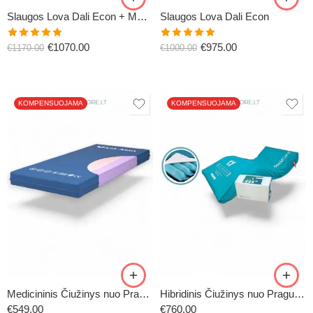
AU
IŠPARDAVIMAS! 14% PIGIAU
IŠPARDAVIMAS! 14% PI
Slaugos Lova Dali Econ + MED. Čiužinys (komplektas)
Slaugos Lova Dali Econ
Įvertinimas:
Įvertinimas:
€
1070.00
€
975.00
€
1170.00
€
1000.00
5.00
iš 5
5.00
iš 5
KOMPENSUOJAMA
KOMPENSUOJAMA
Medicininis Čiužinys nuo Pragulų VISKO-3
Hibridinis Čiužinys nuo Pragulų Decu®plus Combi iki 200 kg
€
549.00
€
760.00