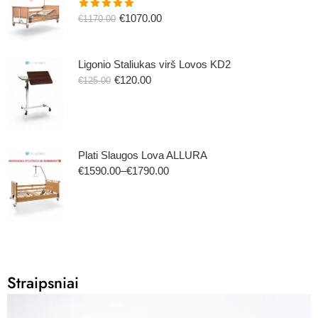
€
1070.00
€
1170.00
Įvertinimas:
5.00
iš 5
Ligonio Staliukas virš Lovos KD2
€
120.00
€
125.00
Plati Slaugos Lova ALLURA
€
1590.00
–
€
1790.00
Straipsniai