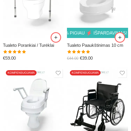
U
IŠPARDAVIMAS! 11% PIGIAU
IŠPARDAVIMAS! 11% PIGI
Tualeto Porankiai / Turėklai
Tualeto Paaukštinimas 10 cm
Įvertinimas:
Įvertinimas:
€
59.00
€
39.00
€
44.00
5.00
iš 5
5.00
iš 5
KOMPENSUOJAMA
KOMPENSUOJAMA
51CM