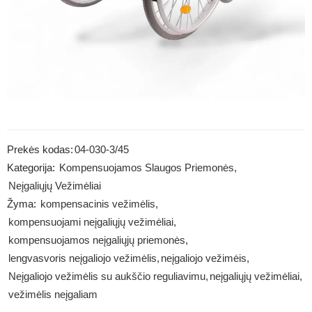
Prekės kodas:
04-030-3/45
Kategorija:
Kompensuojamos Slaugos Priemonės
,
Neįgaliųjų Vežimėliai
Žyma:
kompensacinis vežimėlis
,
kompensuojami neįgaliųjų vežimėliai
,
kompensuojamos neįgaliųjų priemonės
,
lengvasvoris neįgaliojo vežimėlis
,
neįgaliojo vežimėis
,
Neįgaliojo vežimėlis su aukščio reguliavimu
,
neįgaliųjų vežimėliai
,
vežimėlis neįgaliam