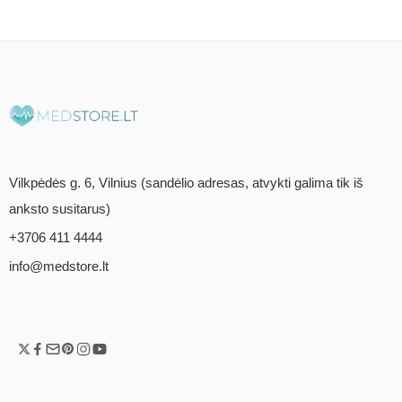
5.00
iš 5
5.00
iš 5
Vilkpėdės g. 6, Vilnius (sandėlio adresas, atvykti galima tik iš
anksto susitarus)
+3706 411 4444
info@medstore.lt