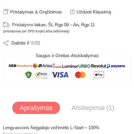
Pristatymas & Grąžinimas
Užduoti Klausimą
Pristatymo laikas:
Št, Rgp 08 – An, Rgp 11
(pristatymas per DPD kurjerį arba paštomatą)
Dalintis
Saugus ir Greitas Atsiskaitymas
Aprašymas
Atsiliepimai (1)
Lengvasvoris Neįgaliojo vežimėlis L-Start – 100%