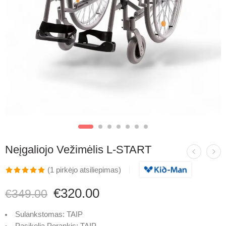
Neįgaliojo Vežimėlis L-START
(
1
pirkėjo atsiliepimas)
Įvertinimas:
1
€
320.00
€
349.00
5.00
iš 5
(viso
Sulankstomas: TAIP
įvertinimų:
)
Pasikelia Porankis: TAIP