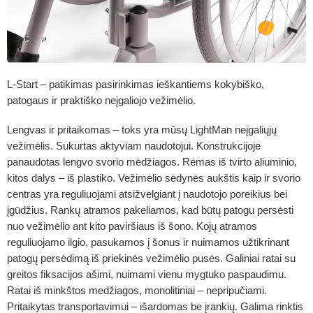
L-Start – patikimas pasirinkimas ieškantiems kokybiško,
patogaus ir praktiško neįgaliojo vežimėlio.
Lengvas ir pritaikomas – toks yra mūsų LightMan
neįgaliųjų
vežimėlis
. Sukurtas aktyviam naudotojui. Konstrukcijoje
panaudotas lengvo svorio mėdžiagos. Rėmas iš tvirto aliuminio,
kitos dalys – iš plastiko. Vežimėlio sėdynės aukštis kaip ir svorio
centras yra reguliuojami atsižvelgiant į naudotojo poreikius bei
įgūdžius. Rankų atramos pakeliamos, kad būtų patogu persėsti
nuo vežimėlio ant kito paviršiaus iš šono. Kojų atramos
reguliuojamo ilgio, pasukamos į šonus ir nuimamos užtikrinant
patogų persėdimą iš priekinės vežimėlio pusės. Galiniai ratai su
greitos fiksacijos ašimi, nuimami vienu mygtuko paspaudimu.
Ratai iš minkštos medžiagos, monolitiniai – nepripučiami.
Pritaikytas transportavimui – išardomas be įrankių. Galima rinktis