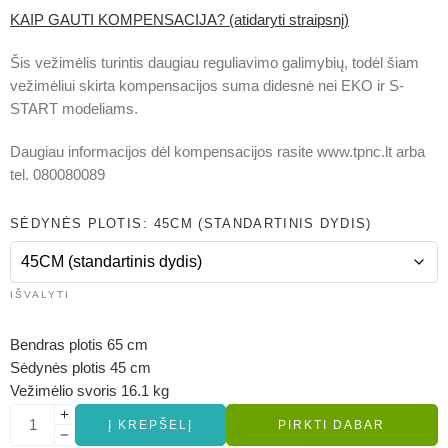
KAIP GAUTI KOMPENSACIJA? (atidaryti straipsnį)
Šis vežimėlis turintis daugiau reguliavimo galimybių, todėl šiam
vežimėliui skirta kompensacijos suma didesnė nei EKO ir S-
START modeliams.
Daugiau informacijos dėl kompensacijos rasite www.tpnc.lt arba
tel. 080080089
SĖDYNĖS PLOTIS
45CM (STANDARTINIS DYDIS)
IŠVALYTI
Bendras plotis 65 cm
Sėdynės plotis 45 cm
Vežimėlio svoris 16.1 kg
Į KREPŠELĮ
PIRKTI DABAR