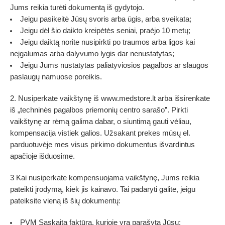
Jums reikia turėti dokumentą iš gydytojo.
Jeigu pasikeitė Jūsų svoris arba ūgis, arba sveikata;
Jeigu dėl šio daikto kreipėtės seniai, praėjo 10 metų;
Jeigu daiktą norite nusipirkti po traumos arba ligos kai
neįgalumas arba dalyvumo lygis dar nenustatytas;
Jeigu Jums nustatytas paliatyviosios pagalbos ar slaugos
paslaugų namuose poreikis.
2. Nusiperkate vaikštynę iš www.medstore.lt arba išsirenkate
iš „techninės pagalbos priemonių centro sarašo”. Pirkti
vaikštynę ar rėmą galima dabar, o siuntimą gauti vėliau,
kompensacija vistiek galios. Užsakant prekes mūsų el.
parduotuvėje mes visus pirkimo dokumentus išvardintus
apačioje išduosime.
3 Kai nusiperkate kompensuojama vaikštynę, Jums reikia
pateikti įrodymą, kiek jis kainavo. Tai padaryti galite, jeigu
pateiksite vieną iš šių dokumentų:
PVM Sąskaitą faktūrą, kurioje yra parašyta Jūsų: