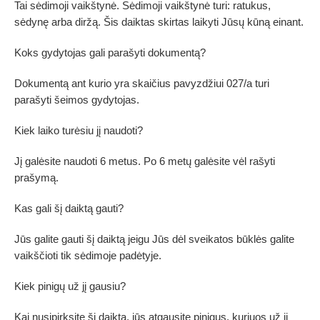
Tai sėdimoji vaikštynė. Sėdimoji vaikštynė turi: ratukus,
sėdynę arba diržą. Šis daiktas skirtas laikyti Jūsų kūną einant.
Koks gydytojas gali parašyti dokumentą?
Dokumentą ant kurio yra skaičius pavyzdžiui 027/a turi
parašyti šeimos gydytojas.
Kiek laiko turėsiu jį naudoti?
Jį galėsite naudoti 6 metus. Po 6 metų galėsite vėl rašyti
prašymą.
Kas gali šį daiktą gauti?
Jūs galite gauti šį daiktą jeigu Jūs dėl sveikatos būklės galite
vaikščioti tik sėdimoje padėtyje.
Kiek pinigų už jį gausiu?
Kai nusipirksite šį daiktą, jūs atgausite pinigus, kuriuos už jį