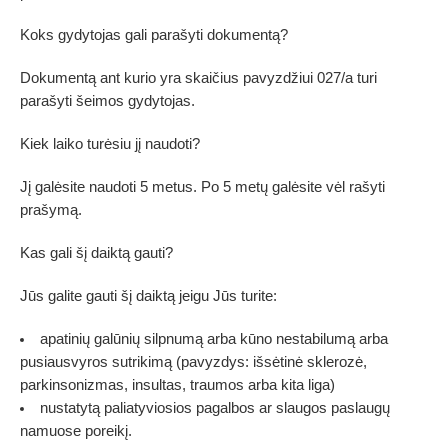
Koks gydytojas gali parašyti dokumentą?
Dokumentą ant kurio yra skaičius pavyzdžiui 027/a turi
parašyti šeimos gydytojas.
Kiek laiko turėsiu jį naudoti?
Jį galėsite naudoti 5 metus. Po 5 metų galėsite vėl rašyti
prašymą.
Kas gali šį daiktą gauti?
Jūs galite gauti šį daiktą jeigu Jūs turite:
apatinių galūnių silpnumą arba kūno nestabilumą arba
pusiausvyros sutrikimą (pavyzdys: išsėtinė sklerozė,
parkinsonizmas, insultas, traumos arba kita liga)
nustatytą paliatyviosios pagalbos ar slaugos paslaugų
namuose poreikį.