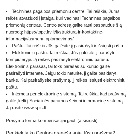
Techninės pagalbos priemonių centre. Tai reiškia, Jums
reikės atvažiuoti į įstaigą, kuri vadinasi Techninės pagalbos
priemonių centras. Centro adresą galite rasti paspaudus šią
nuorodą:
https://tppc.lrv.lt/lt/struktura-ir-kontaktine-
informacija/asmenu-aptarnavimas/
Paštu.
Tai reiškia Jūs galėsite jį pasirašyti ir išsiųsti paštu.
Elektroniniu paštu.
Tai reiškia, Jūs galėsite jį parašyti
kompiuteryje. Jį reikės pasirašyti elektroniniu parašu.
Elektroninis parašas, tai toks parašas su kuriuo galite
pasirašyti internete. Jeigu tokio neturite, jį galite pasidaryti
banke. Kai pasirašysite prašymą, jį reikės išsiųsti elektroniniu
paštu.
Internetu per elektroninę sistemą.
Tai reiškia, kad prašymą
galite įkelti į Socialinės paramos šeimai informacinę sistemą.
Ją rasite www.spis.lt
Prašymo forma kompensacijai gauti (atsisiųsti)
Per kiek laiko Centras praneša apie Jūsų prašymą?