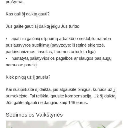
prašymą.
Kas gali šį daiktą gauti?
Jūs galite gauti šį daiktą jeigu Jūs turite:
apatinių galūnių silpnumą arba kūno nestabilumą arba
pusiausvyros sutrikimą (pavyzdys: išsėtinė sklerozė,
parkinsonizmas, insultas, traumos arba kita liga)
nustatytą paliatyviosios pagalbos ar slaugos paslaugų
namuose poreikį.
Kiek pinigų už jį gausiu?
Kai nusipirksite šį daiktą, jūs atgausite pinigus, kuriuos už jį
sumokėjote. Tai reiškia, gausite kompensaciją. Už šį daiktą
Jūs galite atgauti ne daugiau kaip 148 eurus.
Sėdimosios Vaikštynės