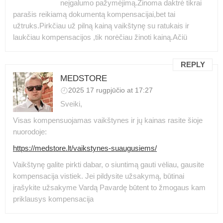
neįgalumo pažymėjimą.Žinoma daktrė tikrai
parašis reikiamą dokumentą kompensacijai,bet tai
užtruks.Pirkčiau už pilną kainą vaikštynę su ratukais ir
laukčiau kompensacijos ,tik norėčiau žinoti kainą.Ačiü
REPLY
MEDSTORE
2025 17 rugpjūčio at 17:27
Sveiki,
Visas kompensuojamas vaikštynes ir jų kainas rasite šioje
nuorodoje:
https://medstore.lt/vaikstynes-suaugusiems/
Vaikštynę galite pirkti dabar, o siuntimą gauti vėliau, gausite
kompensacija vistiek. Jei pildysite užsakymą, būtinai
įrašykite užsakyme Vardą Pavardę būtent to žmogaus kam
priklausys kompensacija