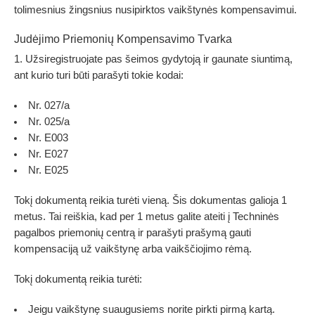
tolimesnius žingsnius nusipirktos vaikštynės kompensavimui.
Judėjimo Priemonių Kompensavimo Tvarka
Užsiregistruojate pas šeimos gydytoją ir gaunate siuntimą,
ant kurio turi būti parašyti tokie kodai:
Nr. 027/a
Nr. 025/a
Nr. E003
Nr. E027
Nr. E025
Tokį dokumentą reikia turėti vieną. Šis dokumentas galioja 1
metus. Tai reiškia, kad per 1 metus galite ateiti į Techninės
pagalbos priemonių centrą ir parašyti prašymą gauti
kompensaciją už vaikštynę arba vaikščiojimo rėmą.
Tokį dokumentą reikia turėti:
Jeigu vaikštynę suaugusiems norite pirkti pirmą kartą.