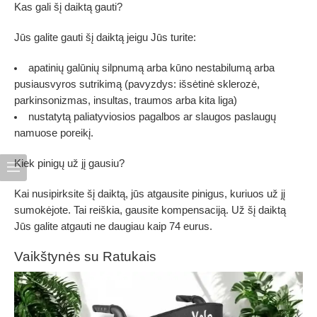
Kas gali šį daiktą gauti?
Jūs galite gauti šį daiktą jeigu Jūs turite:
apatinių galūnių silpnumą arba kūno nestabilumą arba
pusiausvyros sutrikimą (pavyzdys: išsėtinė sklerozė,
parkinsonizmas, insultas, traumos arba kita liga)
nustatytą paliatyviosios pagalbos ar slaugos paslaugų
namuose poreikį.
Kiek pinigų už jį gausiu?
Kai nusipirksite šį daiktą, jūs atgausite pinigus, kuriuos už jį
sumokėjote. Tai reiškia, gausite kompensaciją. Už šį daiktą
Jūs galite atgauti ne daugiau kaip 74 eurus.
Vaikštynės su Ratukais