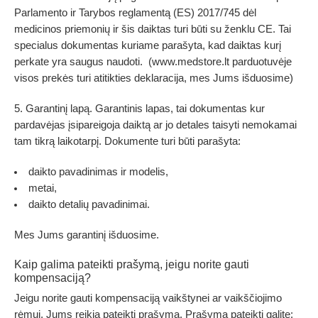
Parlamento ir Tarybos reglamentą (ES) 2017/745 dėl
medicinos priemonių ir šis daiktas turi būti su ženklu CE. Tai
specialus dokumentas kuriame parašyta, kad daiktas kurį
perkate yra saugus naudoti. (www.medstore.lt parduotuvėje
visos prekės turi atitikties deklaracija, mes Jums išduosime)
5. Garantinį lapą. Garantinis lapas, tai dokumentas kur
pardavėjas įsipareigoja daiktą ar jo detales taisyti nemokamai
tam tikrą laikotarpį. Dokumente turi būti parašyta:
daikto pavadinimas ir modelis,
metai,
daikto detalių pavadinimai.
Mes Jums garantinį išduosime.
Kaip galima pateikti prašymą, jeigu norite gauti
kompensaciją?
Jeigu norite gauti
kompensaciją vaikštynei ar vaikščiojimo
rėmui
, Jums reikia pateikti prašymą. Prašymą pateikti galite: