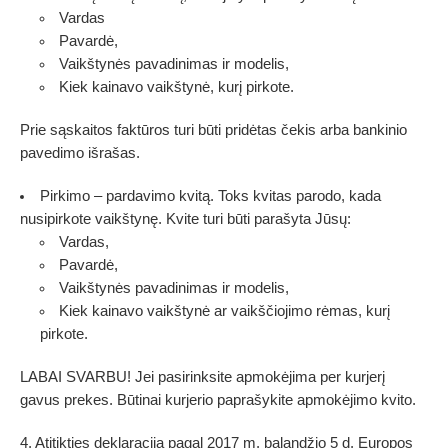
Vardas
Pavardė,
Vaikštynės pavadinimas ir modelis,
Kiek kainavo vaikštynė, kurį pirkote.
Prie sąskaitos faktūros turi būti pridėtas čekis arba bankinio
pavedimo išrašas.
Pirkimo – pardavimo kvitą. Toks kvitas parodo, kada
nusipirkote vaikštynę. Kvite turi būti parašyta Jūsų:
Vardas,
Pavardė,
Vaikštynės pavadinimas ir modelis,
Kiek kainavo vaikštynė ar vaikščiojimo rėmas, kurį
pirkote.
LABAI SVARBU! Jei pasirinksite apmokėjima per kurjerį
gavus prekes. Būtinai kurjerio paprašykite apmokėjimo kvito.
4. Atitikties deklaraciją pagal 2017 m. balandžio 5 d. Europos