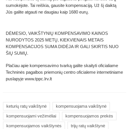
sumokėjote. Tai reiškia, gausite kompensaciją. Už šį daiktą
Jūs galite atgauti ne daugiau kaip 1680 eurų.
DĖMESIO, VAIKŠTYNIŲ KOMPENSAVIMO KAINOS
NURODYTOS 2025 METŲ, KIEKVIENAIS METAIS
KOMPENSACIJOS SUMA DIDĖJA IR GALI SKIRTIS NUO
ŠIŲ SUMŲ.
Plačiau apie kompensavimo tvarką galite skaityti oficialiame
Techninės pagalbos priemonių centro oficialeme internetiniame
puslapyje www.tppc.lrv.lt
keturių ratų vaikštynė
kompensuojama vaikštynė
kompensuojami vežimėliai
kompensuojamos prekės
kompensuojamos vaikštynės
trijų ratų vaikštynė