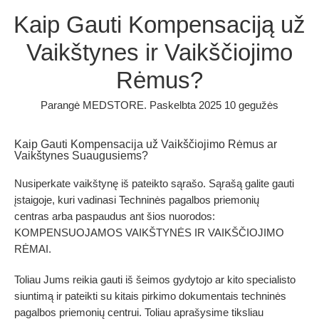
Kaip Gauti Kompensaciją už
Vaikštynes ir Vaikščiojimo
Rėmus?
Parangė
MEDSTORE
.
Paskelbta
2025 10 gegužės
Kaip Gauti Kompensacija už Vaikščiojimo Rėmus ar
Vaikštynes Suaugusiems?
Nusiperkate vaikštynę iš pateikto sąrašo. Sąrašą galite gauti
įstaigoje, kuri vadinasi
Techninės pagalbos priemonių
centras
arba paspaudus ant šios nuorodos:
KOMPENSUOJAMOS VAIKŠTYNĖS IR VAIKŠČIOJIMO
RĖMAI
.
Toliau Jums reikia gauti iš šeimos gydytojo ar kito specialisto
siuntimą ir pateikti su kitais pirkimo dokumentais techninės
pagalbos priemonių centrui. Toliau aprašysime tiksliau