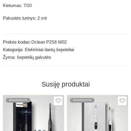
Kietumas: 7/10
Pakuotės turinys: 2 vnt
Prekės kodas:
Oclean P2S6 W02
Kategorija:
Elektriniai dantų šepetėliai
Žyma:
šepetėlių galvutės
Susiję produktai
IŠPARDUOTA
IŠPARDUOTA