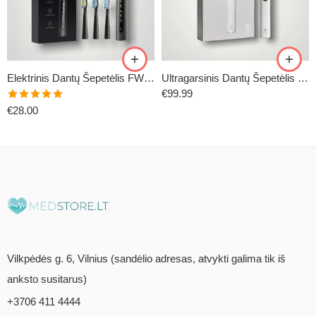
Elektrinis Dantų Šepetėlis FW-507
Ultragarsinis Dantų Šepetėlis Oclean X-Pro
€
99.99
Įvertinimas:
€
28.00
5.00
iš 5
Vilkpėdės g. 6, Vilnius (sandėlio adresas, atvykti galima tik iš
anksto susitarus)
+3706 411 4444