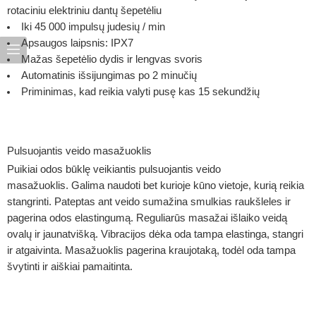
rotaciniu elektriniu dantų šepetėliu
Iki 45 000 impulsų judesių / min
Apsaugos laipsnis: IPX7
Mažas šepetėlio dydis ir lengvas svoris
Automatinis išsijungimas po 2 minučių
Priminimas, kad reikia valyti pusę kas 15 sekundžių
Pulsuojantis veido masažuoklis
Puikiai odos būklę veikiantis pulsuojantis veido
masažuoklis. Galima naudoti bet kurioje kūno vietoje, kurią reikia
stangrinti. Pateptas ant veido sumažina smulkias raukšleles ir
pagerina odos elastingumą. Reguliarūs masažai išlaiko veidą
ovalų ir jaunatvišką. Vibracijos dėka oda tampa elastinga, stangri
ir atgaivinta. Masažuoklis pagerina kraujotaką, todėl oda tampa
švytinti ir aiškiai pamaitinta.