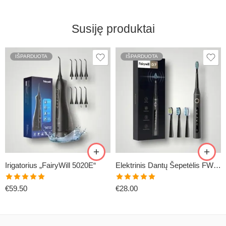
Susiję produktai
IŠPARDUOTA
IŠPARDUOTA
Irigatorius „FairyWill 5020E“
Elektrinis Dantų Šepetėlis FW-507
Įvertinimas:
Įvertinimas:
€
59.50
€
28.00
5.00
iš 5
5.00
iš 5