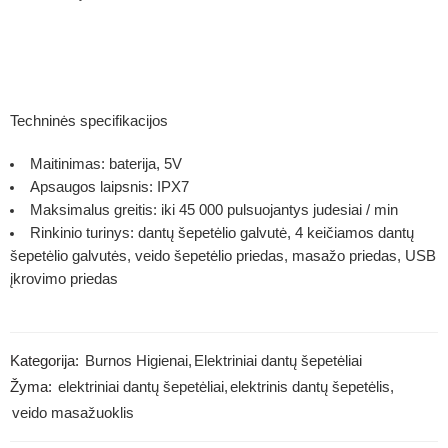
Techninės specifikacijos
Maitinimas: baterija, 5V
Apsaugos laipsnis: IPX7
Maksimalus greitis: iki 45 000 pulsuojantys judesiai / min
Rinkinio turinys: dantų šepetėlio galvutė, 4 keičiamos dantų
šepetėlio galvutės, veido šepetėlio priedas, masažo priedas, USB
įkrovimo priedas
Kategorija:
Burnos Higienai
,
Elektriniai dantų šepetėliai
Žyma:
elektriniai dantų šepetėliai
,
elektrinis dantų šepetėlis
,
veido masažuoklis