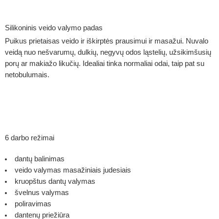
Silikoninis veido valymo padas
Puikus prietaisas veido ir iškirptės prausimui ir masažui. Nuvalo
veidą nuo nešvarumų, dulkių, negyvų odos ląstelių, užsikimšusių
porų ar makiažo likučių. Idealiai tinka normaliai odai, taip pat su
netobulumais.
6 darbo režimai
dantų balinimas
veido valymas masažiniais judesiais
kruopštus dantų valymas
švelnus valymas
poliravimas
dantenų priežiūra