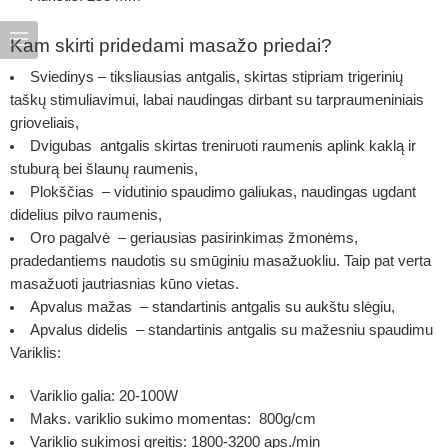
Kam skirti pridedami masažo priedai?
Sviedinys – tiksliausias antgalis, skirtas stipriam trigerinių
taškų stimuliavimui, labai naudingas dirbant su tarpraumeniniais
grioveliais,
Dvigubas antgalis skirtas treniruoti raumenis aplink kaklą ir
stuburą bei šlaunų raumenis,
Plokščias – vidutinio spaudimo galiukas, naudingas ugdant
didelius pilvo raumenis,
Oro pagalvė – geriausias pasirinkimas žmonėms,
pradedantiems naudotis su smūginiu masažuokliu. Taip pat verta
masažuoti jautriasnias kūno vietas.
Apvalus mažas – standartinis antgalis su aukštu slėgiu,
Apvalus didelis – standartinis antgalis su mažesniu spaudimu
Variklis:
Variklio galia: 20-100W
Maks. variklio sukimo momentas: 800g/cm
Variklio sukimosi greitis: 1800-3200 aps./min