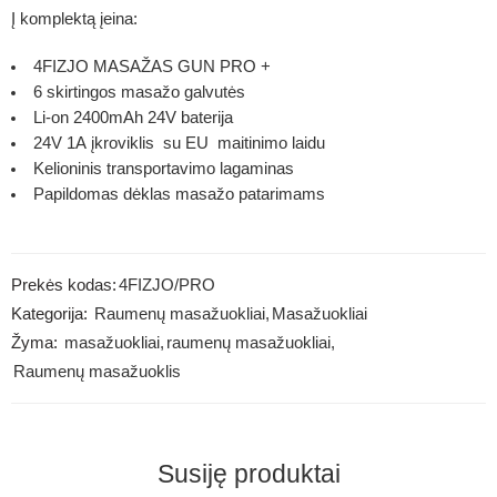
Į komplektą įeina:
4FIZJO MASAŽAS GUN PRO +
6 skirtingos masažo galvutės
Li-on 2400mAh 24V baterija
24V 1A įkroviklis su EU maitinimo laidu
Kelioninis transportavimo lagaminas
Papildomas dėklas masažo patarimams
Prekės kodas:
4FIZJO/PRO
Kategorija:
Raumenų masažuokliai
,
Masažuokliai
Žyma:
masažuokliai
,
raumenų masažuokliai
,
Raumenų masažuoklis
Susiję produktai