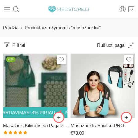
Pradžia
Produktai su žymomis “masažuokliai”
Filtrai
Rūšiuoti pagal
-4%
ARDAVIMAS! 4% PIGIAU
IŠPARDAVIMAS! 4% PIGIAU
IŠ
Masažinis Kilimėlis su Pagalve (ECOMAT13)
Masažuoklis Shiatsu-PRO
€
78.00