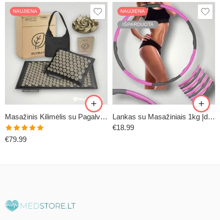
NAUJIENA
NAUJIENA
IŠPARDUOTA
Masažinis Kilimėlis su Pagalve (ECOMAT2)
Lankas su Masažiniais 1kg Įdėklais
€
18.99
Įvertinimas:
€
79.99
5.00
iš 5