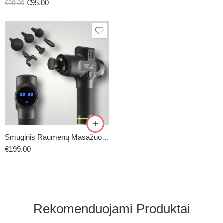
Įvertinimas:
€
95.00
€
99.00
5.00
iš 5
Smūginis Raumenų Masažuoklis 4FIZJO/PRO
€
199.00
Rekomenduojami Produktai