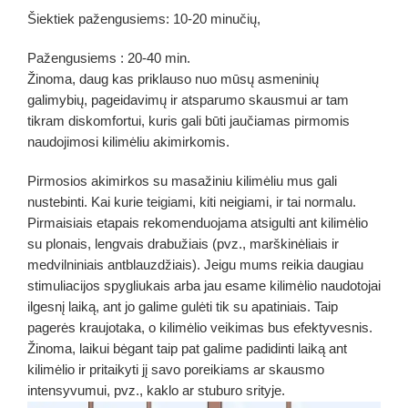
Šiektiek pažengusiems: 10-20 minučių,
Pažengusiems : 20-40 min.
Žinoma, daug kas priklauso nuo mūsų asmeninių
galimybių, pageidavimų ir atsparumo skausmui ar tam
tikram diskomfortui, kuris gali būti jaučiamas pirmomis
naudojimosi kilimėliu akimirkomis.
Pirmosios akimirkos su masažiniu kilimėliu mus gali
nustebinti. Kai kurie teigiami, kiti neigiami, ir tai normalu.
Pirmaisiais etapais rekomenduojama atsigulti ant kilimėlio
su plonais, lengvais drabužiais (pvz., marškinėliais ir
medvilniniais antblauzdžiais). Jeigu mums reikia daugiau
stimuliacijos spygliukais arba jau esame kilimėlio naudotojai
ilgesnį laiką, ant jo galime gulėti tik su apatiniais. Taip
pagerės kraujotaka, o kilimėlio veikimas bus efektyvesnis.
Žinoma, laikui bėgant taip pat galime padidinti laiką ant
kilimėlio ir pritaikyti jį savo poreikiams ar skausmo
intensyvumui, pvz., kaklo ar stuburo srityje.