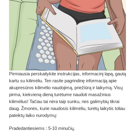
Pirmiausia perskaitykite instrukcijas, informacinį lapą, gautą
kartu su kilimėliu. Ten rasite pagrindinę informaciją apie
akupresūros kilimėlio naudojimą, priežiūrą ir laikymą. Visų
pirma, kiekvieną dieną turėtume naudoti masažinius
kilimėlius! Tačiau tai nėra taip sunku, nes galimybių tikrai
daug. Žmonės, kurie naudosis kilimėliu, turėtų laikytis toliau
pateiktų laiko nurodymų:
Pradedantiesiems : 5-10 minučių,