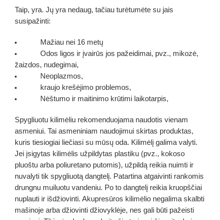
Taip, yra. Jų yra nedaug, tačiau turėtumėte su jais
susipažinti:
Mažiau nei 16 metų
Odos ligos ir įvairūs jos pažeidimai, pvz., mikozė,
žaizdos, nudegimai,
Neoplazmos,
kraujo krešėjimo problemos,
Nėštumo ir maitinimo krūtimi laikotarpis,
Spygliuotu kilimėliu rekomenduojama naudotis vienam
asmeniui. Tai asmeniniam naudojimui skirtas produktas,
kuris tiesiogiai liečiasi su mūsų oda. Kilimėlį galima valyti.
Jei įsigytas kilimėlis užpildytas plastiku (pvz., kokoso
pluoštu arba poliuretano putomis), užpildą reikia nuimti ir
nuvalyti tik spygliuotą dangtelį. Patartina atgaivinti rankomis
drungnu muiluotu vandeniu. Po to dangtelį reikia kruopščiai
nuplauti ir išdžiovinti. Akupresūros kilimėlio negalima skalbti
mašinoje arba džiovinti džiovyklėje, nes gali būti pažeisti