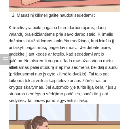
2. Masažinį kilimėlį galite naudoti sėdėdami :
Kilimėlis yra puiki pagalba biuro darbuotojams, daug
valandų praleidžiantiems prie savo darbo stalo. Kilimėlis
dažniausiai užpildomas lanksčia medžiaga, kuri leidžia jį
pritaikyti pagal mūsų pageidavimus… Jei dirbate biure,
padėkite jį ant kėdės ar fotelio, kad sėdėdami ant jo
galėtumėte atsiremti nugara. Tada masažas vienu metu
atliekamas palei stuburą ir apima sėdmenis bei dalį šlaunų
(priklausomai nuo įsigyto kilimėlio dydžio). Tai taip pat
taikoma tokiai veiklai kaip televizoriaus žiūrėjimas ar
knygos skaitymas. Jei automobilyje turite ilgą kelią ir jūsų
stuburas nemėgsta sėdėjimo padėties, padėkite jį ant
sėdynės. Tai padės jums išgyventi šį laiką.