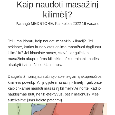
Kaip naudoti masažinį
kilimėlį?
Parangė
MEDSTORE
.
Paskelbta
2022 16 vasario
Jei jums įdomu, kaip naudoti masažinį kilimėlį? Jei
nežinote, kurias kūno vietas galima masažuoti dygliuotu
kilimėliu? Jei klausiate savęs, stovėti ar gulėti ant
masažinio akupresūros kilimėlio – šis straipsnis padės
atsakyti į visus šiuos klausimus.
Daugelis žmonių jau sužinojo apie teigiamą akupresūros
kilimėlio poveikį. Ar įsigijote
masažinį kilimėlį
ir galvojate
kaip tinkamai naudoti masažinį kilimėlį? Ar norite, kad jo
naudojimas būtų ne tik efektyvus, bet ir malonus? Mes
suteiksime jums keletą patarimų.