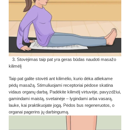
3. Stovėjimas taip pat yra geras būdas naudoti masažo
kilimėlį
Taip pat galite stovėti ant kilimėlio, kurio dėka atliekame
pėdų masažą. Stimuliuojami receptoriai pėdose skatina
vidaus organų darbą. Padėkite kilimėlį virtuvėje, pavyzdžiui,
gamindami maistą, svetainėje – lygindami arba vasarą,
lauke, kai praktikuojate jogą. Pėdos bus regeneruotos, o
organai pagerins jų darbingumą.