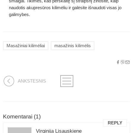
smaigai. Tikimės, kad perskaitę šį straipsnį žinosite, kaip
naudotis akupresūros kilimėliu ir galėsite išnaudoti visas jo
galimybes.
Masažiniai kilimėliai
masažinis kilimėlis
ANKSTESNIS
Komentarai (1)
REPLY
Virginija Lisauskiene