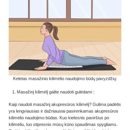
Keletas masažinio kilimėlio naudojimo būdų pavyzdžių:
1. Masažinį kilimėlį galite naudoti gulėdami :
Kaip naudoti masažinį akupresūros kilimėlį? Gulima padėtis
yra lengviausias ir dažniausiai pasirenkamas akupresūros
kilimėlio naudojimo būdas. Kuo kietesnis paviršius po
kilimėliu, tuo stipresnis mūsų kūno spaudimas spygliams.