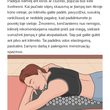
Padėjus kilimėlį ant lovos ar čiužinio, pojūčiai bus kiek
švelnesni. Kai jaučiate stiprų skausmą ar įtampą tam tikroje
kūno vietoje, po kilimėliu galite padėti, pavyzdžiui, susuktą
rankšluostį ar nedidelę pagalvę, kad padidintumėte jo
poveikį toje vietoje. Žmonėms, kenčiantiems nuo nemigos,
kilimėlį rekomenduojama naudoti prieš pat miegą, siekiant
sumažinti įtampą ir giliai atsipalaiduoti. Taip pat galite gulėti
ant pilvo ant kilimėlio. Tai padidins odos elastingumą,
paskatins žarnyno darbą ir palengvins menstruacijų
spazmus.