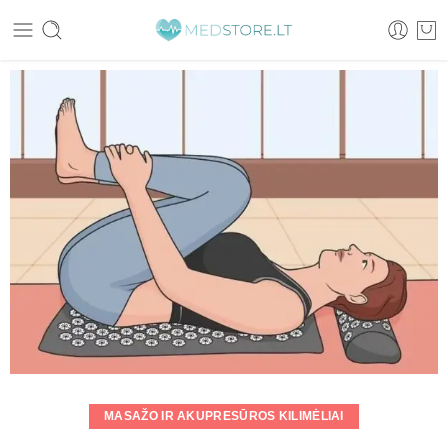
MASAŽO IR AKUPRESŪROS KILIMĖLIAI