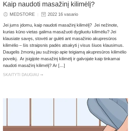
Kaip naudoti masažinį kilimėlį?
MEDSTORE
2022 16 vasario
Jei jums įdomu, kaip naudoti masažinį kilimėlį? Jei nežinote,
kurias kūno vietas galima masažuoti dygliuotu kilimėliu? Jei
klausiate savęs, stovėti ar gulėti ant masažinio akupresūros
kilimėlio – šis straipsnis padės atsakyti į visus šiuos klausimus.
Daugelis žmonių jau sužinojo apie teigiamą akupresūros kilimėlio
poveikį. Ar įsigijote masažinį kilimėlį ir galvojate kaip tinkamai
naudoti masažinį kilimėlį? Ar […]
SKAITYTI DAUGIAU ➞