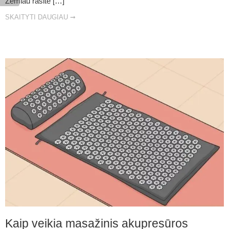
Žemiau rasite […]
SKAITYTI DAUGIAU ➞
Kaip veikia masažinis akupresūros