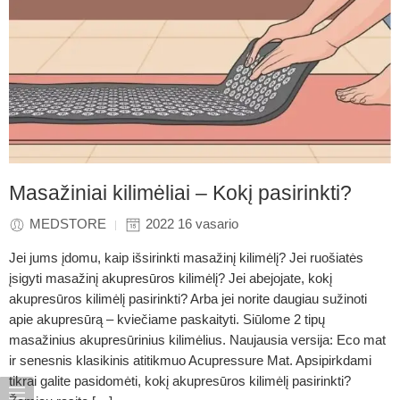
Masažiniai kilimėliai – Kokį pasirinkti?
MEDSTORE
2022 16 vasario
Jei jums įdomu, kaip išsirinkti masažinį kilimėlį? Jei ruošiatės
įsigyti masažinį akupresūros kilimėlį? Jei abejojate, kokį
akupresūros kilimėlį pasirinkti? Arba jei norite daugiau sužinoti
apie akupresūrą – kviečiame paskaityti. Siūlome 2 tipų
masažinius akupresūrinius kilimėlius. Naujausia versija: Eco mat
ir senesnis klasikinis atitikmuo Acupressure Mat. Apsipirkdami
tikrai galite pasidomėti, kokį akupresūros kilimėlį pasirinkti?