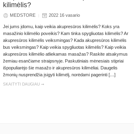
kilimėlis?
MEDSTORE
2022 16 vasario
Jei jums įdomu, kaip veikia akupresūros kilimėlis? Koks yra
masažinio kilimėlio poveikis? Kam tinka spygliuotas kilimėlis? Ar
akupresūros kilimėlis veiksmingas? Kada akupresūros kilimėlis
bus veiksmingas? Kaip veikia spygliuotas kilimėlis? Kaip veikia
akupresūros kilimėlio atliekamas masažas? Raskite atsakymus
žemiau esančiame straipsnyje. Paskutiniais mėnesiais stipriai
išpopuliarėjo šie masažo ir akupresūros kilimėliai. Daugelis
žmonių nusprendžia įsigyti kilimėlį, norėdami pagerinti […]
SKAITYTI DAUGIAU ➞