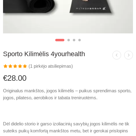
Sporto Kilimėlis 4yourhealth
(
1
pirkėjo atsiliepimas)
Įvertinimas:
1
€
28.00
5.00
iš 5
(viso
Originalus mankštos,
jogos kilimėlis
– puikus sprendimas
sporto
,
įvertinimų:
)
jogos, pilateso, aerobikos ir tabata treniruotėms.
Dėl didelio storio ir garso izoliacinių savybių jogos kilimėlis ne tik
suteiks puikų komfortą mankštos metu, bet ir gerokai prislopins