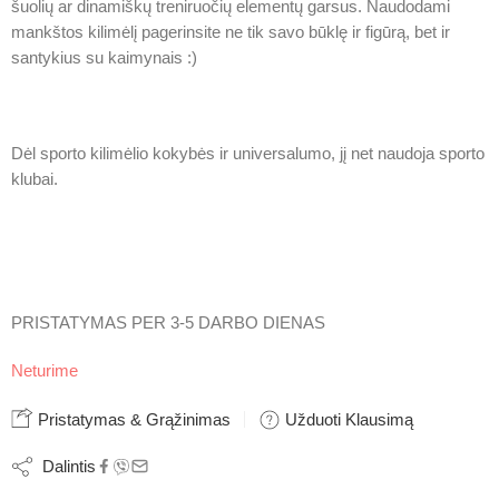
šuolių ar dinamiškų treniruočių elementų garsus. Naudodami
mankštos kilimėlį pagerinsite ne tik
s
avo būklę ir figūrą, bet ir
santykius su kaimynais :)
Dėl sporto kilimėlio kokybės ir universalumo, jį net naudoja sporto
klubai.
PRISTATYMAS PER 3-5 DARBO DIENAS
Neturime
Pristatymas & Grąžinimas
Užduoti Klausimą
Dalintis