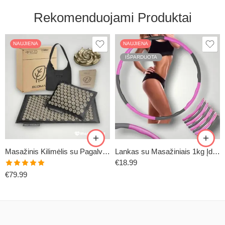
Rekomenduojami Produktai
NAUJIENA
NAUJIENA
IŠPARDUOTA
Masažinis Kilimėlis su Pagalve (ECOMAT2)
Lankas su Masažiniais 1kg Įdėklais
€
18.99
Įvertinimas:
€
79.99
5.00
iš 5