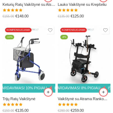
Keturių Ratų Vaikštynė su Atsisėdimu
Lauko Vaikštynė su Krepšeliu
Įvertinimas:
Įvertinimas:
€
148.00
€
125.00
€
155.00
€
135.00
5.00
iš 5
5.00
iš 5
KOMPENSUOJAMA
KOMPENSUOJAMA
-10%
-8%
ARDAVIMAS! 8% PIGIAU
ARDAVIMAS! 10% PIGIAU
IŠPARDAVIMAS! 8% PIGIAU
IŠPARDAVIMAS! 10% PIGIAU
IŠP
I
Trijų Ratų Vaikštynė
Vaikštynė su Atrama Rankoms LEXI
Įvertinimas:
Įvertinimas:
€
135.00
€
259.00
€
150.00
€
280.00