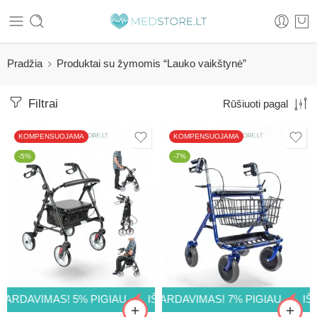
Pradžia
Produktai su žymomis “Lauko vaikštynė”
Filtrai
Rūšiuoti pagal
KOMPENSUOJAMA
KOMPENSUOJAMA
-5%
-7%
ARDAVIMAS! 7% PIGIAU
ARDAVIMAS! 5% PIGIAU
IŠPARDAVIMAS! 7% PIGIAU
IŠPARDAVIMAS! 5% PIGIAU
IŠP
IŠP